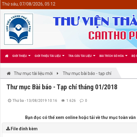
<
Thứ sáu, 07/08/2026, 05:12
GIỚI THIỆU
GIỚI THIỆU TÀI LIỆU
TRA CỨU TÀI LIỆU
BÀI TRÍCH SỐ HÓA
BỘ 
Thư mục tài liệu mới
Thư mục bài báo - tạp chí
Thư mục Bài báo - Tạp chí tháng 01/2018
Thứ ba - 13/08/2019 10:16
1.626
0
Bạn đọc có thể xem online hoặc tải về thư mục toàn văn b
File đính kèm