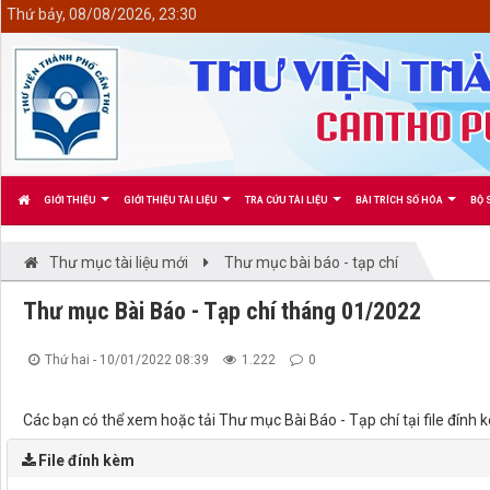
<
Thứ bảy, 08/08/2026, 23:30
GIỚI THIỆU
GIỚI THIỆU TÀI LIỆU
TRA CỨU TÀI LIỆU
BÀI TRÍCH SỐ HÓA
BỘ 
Thư mục tài liệu mới
Thư mục bài báo - tạp chí
Thư mục Bài Báo - Tạp chí tháng 01/2022
Thứ hai - 10/01/2022 08:39
1.222
0
Các bạn có thể xem hoặc tải Thư mục Bài Báo - Tạp chí tại file đí
File đính kèm