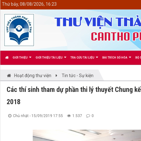
<
Thứ bảy, 08/08/2026, 16:23
GIỚI THIỆU
GIỚI THIỆU TÀI LIỆU
TRA CỨU TÀI LIỆU
BÀI TRÍCH SỐ HÓA
BỘ 
Hoạt động thư viện
Tin tức - Sự kiện
Các thí sinh tham dự phần thi lý thuyết Chung kế
2018
Chủ nhật - 15/09/2019 17:55
1.537
0