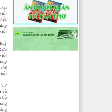
 tại
 tài
Việc
rằng
 tài
Thuỳ
R đã
 tôi
đồng
 thể
 nội
n TP
ữ và
n bộ
rong
oảng