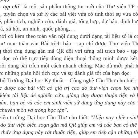
- tạp chí
” là một sản phẩm thông tin mới của Thư viện TP.
, tuyển chọn và xử lý các bài viết vừa có tính thời sự vừa có
kê, phân tích, nghiên cứu, đánh giá, tổng hợp, dự báo, định h
hoá, xã hội, an ninh, quốc phòng,…
có kèm theo toàn văn nội dung dưới dạng tài liệu số là c
ư mục toàn văn Bài trích báo - tạp chí được Thư viện T
g thời ứng dụng gắn mã QR đối với từng bài trích báo - tạp
đọc có thể trực tiếp dùng điện thoại thông minh được kết
 nội dung bài trích một cách nhanh chóng. Mặc dù mới phát 
 những phản hồi tích cực và sự đánh giá tốt của bạn đọc.
Trường Đại học Kỹ thuật – Công nghệ Cần Thơ cho biết: 
 được các bài viết có giá trị cao do thư viện chọn lọc n
iếm tài liệu để nghiên cứu, giảng dạy được thuận tiện và 
thân, bạn bè và các em sinh viên sử dụng ứng dụng này của
chuyên môn và trong học tập
”.
 trường Đại học Cần Thơ cho biết: “
Hiện nay nhiều sin
 do thư viện biên soạn gắn mã QR giúp em và các bạn có thể
 thấy ứng dụng này rất thuận tiện, giúp em tiếp cận những t