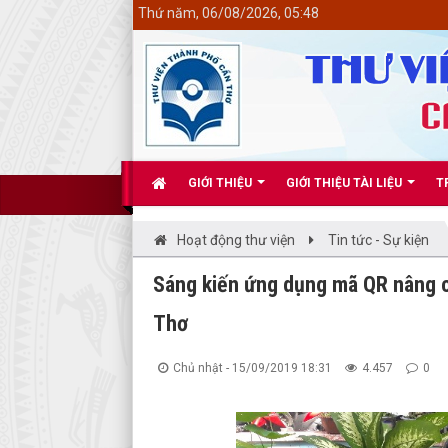
<
Thứ năm, 06/08/2026, 05:48
GIỚI THIỆU
GIỚI THIỆU TÀI LIỆU
T
Hoạt động thư viện
Tin tức - Sự kiện
Sáng kiến ứng dụng mã QR nâng c
Thơ
Chủ nhật - 15/09/2019 18:31
4.457
0