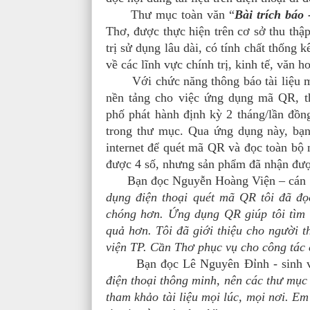
Thư mục toàn văn “
Bài trích báo 
Thơ, được thực hiện trên cơ sở thu thập
trị sử dụng lâu dài, có tính chất thống 
về các lĩnh vực chính trị, kinh tế, văn 
Với chức năng thông báo tài liệu mới 
nền tảng cho việc ứng dụng mã QR, th
phố phát hành định kỳ 2 tháng/lần đồn
trong thư mục. Qua ứng dụng này, bạn 
internet để quét mã QR và đọc toàn bộ
được 4 số, nhưng sản phẩm đã nhận được
Bạn đọc Nguyễn Hoàng Viện – cán bộ 
dụng điện thoại quét mã QR tôi đã đọc
chóng hơn. Ứng dụng QR giúp tôi tìm k
quả hơn. Tôi đã giới thiệu cho người 
viện TP. Cần Thơ phục vụ cho công tác 
Bạn đọc Lê Nguyên Đỉnh - sinh viên
điện thoại thông minh, nên các thư mục
tham khảo tài liệu mọi lúc, mọi nơi. Em