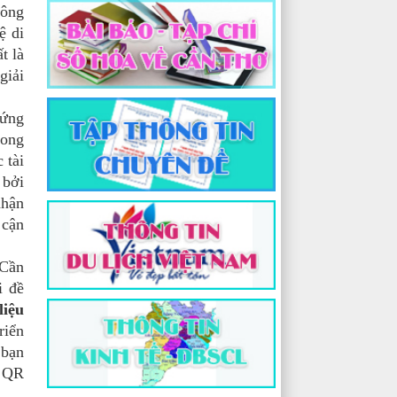
công
ệ di
t là
giải
 ứng
rong
 tài
 bởi
nhận
 cận
 Cần
i đề
liệu
riển
 bạn
ã QR