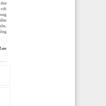
 thư
 với
rong
niềm
môn,
công
Lan