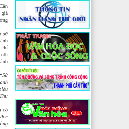
 Cần
 giá
ướng
ơ sở
hành
 chí
 nối
hành
“
Sử
hanh
hiệu
 Thư
h có
 đọc
hông