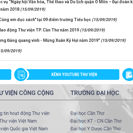
ục vụ “Ngày hội Văn hóa, Thể thao và Du lịch quận Ô Môn – Đại đoàn k
I, năm 2018
(15/09/2019)
"Cùng em đọc sách" tại 09 điểm trường Tiểu học
(15/09/2019)
i lao động Thư viện TP. Cần Thơ năm 2019
(15/09/2019)
Mừng Đảng quang vinh - Mừng Xuân Kỷ Hợi năm 2019"
(15/09/2019)
15/09/2019)
KÊNH YOUTUBE THƯ VIỆN
Ư VIỆN CÔNG CỘNG
TRƯỜNG ĐẠI HỌC
g tin hoạt động Thư viện
Đại học Cần Thơ
Thư viện Việt Nam
Đại học KT - CN Cần Thơ
viện Quốc gia Việt Nam
Đại học Y Dược Cần Thơ