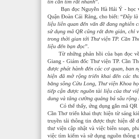
tin cần tìm rất nhanh
”.
Bạn đọc Nguyễn Hà Hải Ý - học viên
Quận Đoàn Cái Răng, cho biết: “
Đây là
liệu liên quan đến vấn đề đang nghiên c
sử dụng mã QR cũng rất đơn giản, chỉ và
trong thời gian tới Thư viện TP. Cần Thơ
liệu đến bạn đọc
”.
Từ những phản hồi của bạn đọc về ứ
Giang - Giám đốc Thư viện TP. Cần Thơ
được phát hành đến các cơ quan, ban n
hiện đã mở rộng triển khai đến các th
bằng sông Cửu Long, Thư viện Khoa học
tiếp cận được nguồn tài liệu của thư việ
dung và tăng cường quảng bá sâu rộng 
Có thể thấy, ứng dụng gắn mã QR đối 
Cần Thơ triển khai thực hiện từ sáng ki
truyền tải thông tin được thực hiện dễ 
thư viện cập nhật và việc biên soạn, ph
việc tìm kiếm và sử dụng nguồn thông 