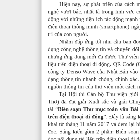
Hiện nay, sự phát triển của cách mạn
nghệ vượt bậc, nhất là trong lĩnh vực c
động với những tiện ích tác động mạnh m
điện thoại thông minh (smartphone) ngà
trí của con người.
Nhằm đáp ứng tốt nhu cầu bạn đọc tr
dụng công nghệ thông tin và chuyển đổi
những ứng dụng mới đã được Thư viện 
liệu trên điện thoại di động. QR Code 
công ty Denso Wave của Nhật Bản vào n
dạng thông tin nhanh chóng, chính xác
nguồn thông tin của thư viện một cách n
Tại Hội thi Cán bộ Thư viện giỏi t
Thơ) đã đạt giải Xuất sắc và giải Chu
tài “
Biên soạn Thư mục toàn văn Bài t
trên điện thoại di động
”. Đây là sáng 
khai từ tháng 11 năm 2017 và đem lại hi
đọc. Sáng kiến gồm 2 phần: Biên soạn
đọc nội dung tài liệu trên điện thoại di 