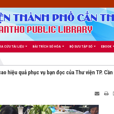
RA CỨU TÀI LIỆU
BÀI TRÍCH SỐ HÓA
BỘ SƯU TẬP SỐ
EBOOK
ao hiệu quả phục vụ bạn đọc của Thư viện TP. Cần