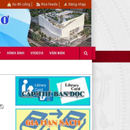
Sơ đồ cổng
Rss feeds
Đăng nhập
HÌNH ẢNH
VIDEOS
VĂN BẢN