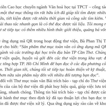
 Cao học chuyên ngành Văn hoá học tại TPCT – công tác
 một thư mục thông tin rất hữu ích đã giúp tôi tìm được nhiều
ứu, tiết kiệm được rất nhiều thời gian và công sức tìm kiếm. 
i thao tác nhanh gọn là có thể đọc được tài liệu. Tôi mong 
 sẽ tiếp tục có thêm nhiều hình thức giới thiệu, quảng bá vốn
ng dụng mã QR trong hoạt động thư viện, Bà Phan Thị 
 cho biết: “
Sản phẩm thư mục toàn văn có ứng dụng mã Q
gành và các trường đại học trên địa bàn TP Cần Thơ. Chúng
ư viện quận, huyện và gởi đến các thư viện trong khu vực 
 tổng hợp TP. Hồ Chí Minh để bạn đọc ở các địa phương có
n. Thời gian tới, chúng tôi sẽ tiếp tục hoàn thiện về kỹ thuật,
hơn nữa sản phẩm này đến với nhiều đối tượng bạn đọc
”.
với Thư mục toàn văn Bài trích báo - tạp chí do Thư việ
ến của cán bộ thư viện đã phát huy hiệu quả, giúp việc lưu tr
dàng, nhanh chóng. Thông tin bài trích báo - tạp chí được cá
át hành thư mục theo định kỳ đã tạo thuận lợi cho bạn đọc t
tin đã được thư viện xử lý. Qua ứng dụng này rào cản về kh