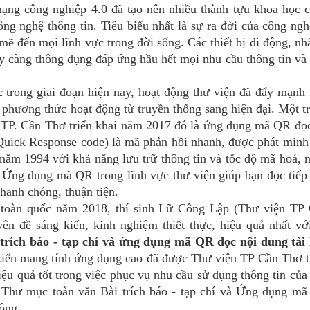
g công nghiệp 4.0 đã tạo nên nhiều thành tựu khoa học 
ông nghệ thông tin. Tiêu biểu nhất là sự ra đời của công ngh
ẽ đến mọi lĩnh vực trong đời sống. Các thiết bị di động, nhấ
y càng thông dụng đáp ứng hầu hết mọi nhu cầu thông tin và 
ong giai đoạn hiện nay, hoạt động thư viện đã đẩy mạnh
 phương thức hoạt động từ truyền thống sang hiện đại. Một t
TP. Cần Thơ triển khai năm 2017 đó là ứng dụng mã QR đọc
(Quick Response code) là mã phản hồi nhanh, được phát minh
ăm 1994 với khả năng lưu trữ thông tin và tốc độ mã hoá, 
. Ứng dụng mã QR trong lĩnh vực thư viện giúp bạn đọc tiếp
hanh chóng, thuận tiện.
oàn quốc năm 2018, thí sinh Lữ Công Lập (Thư viện TP
yên đề sáng kiến, kinh nghiệm thiết thực, hiệu quả nhất vớ
rích báo - tạp chí và ứng dụng mã QR đọc nội dung tài 
kiến mang tính ứng dụng cao đã được Thư viện TP Cần Thơ t
ệu quả tốt trong việc phục vụ nhu cầu sử dụng thông tin của
 Thư mục toàn văn Bài trích báo - tạp chí và Ứng dụng m
động.