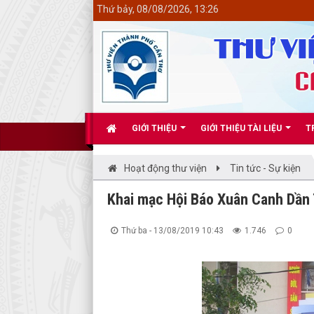
<
Thứ bảy, 08/08/2026, 13:26
GIỚI THIỆU
GIỚI THIỆU TÀI LIỆU
T
Hoạt động thư viện
Tin tức - Sự kiện
Khai mạc Hội Báo Xuân Canh Dần
Thứ ba - 13/08/2019 10:43
1.746
0