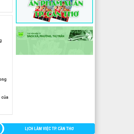
g
Long
g của
LỊCH LÀM VIỆC TP. CẦN THƠ