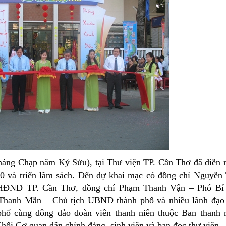
áng Chạp năm Kỷ Sửu), tại Thư viện TP. Cần Thơ đã diễn r
 và triển lãm sách. Đến dự khai mạc có đồng chí Nguyễn
 HĐND TP. Cần Thơ, đồng chí Phạm Thanh Vận – Phó Bí
 Thanh Mẫn – Chủ tịch UBND thành phố và nhiều lãnh đạo
hố cùng đông đảo đoàn viên thanh niên thuộc Ban thanh 
ối Cơ quan dân chính đảng, sinh viên và bạn đọc thư viện.