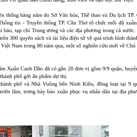
uyền thống hàng năm do Sở Văn hóa, Thể thao và Du lịch TP.
hông tin - Truyền thông TP. Cần Thơ tổ chức mỗi độ xuân
i báo, tạp chí Trung ương và các địa phương trong cả nước.
rên 300 quyển sách và tài liệu điện tử về quá trình hình thàn
Việt Nam trong 80 năm qua, một số nghiên cứu mới về Chủ 
hẩm Xuân Canh Dần đã có gần 20 đơn vị gồm 9/9 quận, huyệ
thành phố gởi ấn phẩm dự thi.
hành phố và Nhà Vuông bến Ninh Kiều, đồng loạt tại 9 q
riển lãm, trưng bày báo xuân phục vụ nhân dân tại địa ph