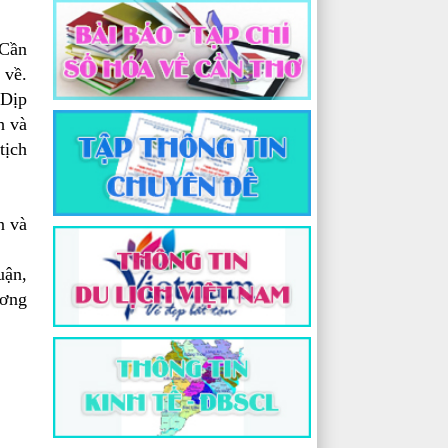
 Cần
 về.
 Dịp
h và
tịch
n và
uận,
ương