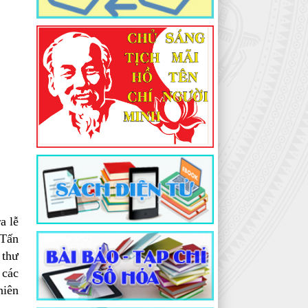
a lễ
 Tấn
 thư
 các
niên