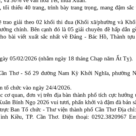
 vị; và 30% về văn hóa Tết, mùa Xuân.
ối thiểu 40 trang, trình bày trang trọng, mang đậm sắc 
trao giải theo 02 khối thi đua (Khối xã/phường và Khố
hưởng chính. Bên cạnh đó là 05 giải chuyên đề hấp dẫn 
cho bài viết xuất sắc nhất về Đảng - Bác Hồ, Thành tựu
gày 05/02/2026 (nhằm ngày 18 tháng Chạp năm Ất Tỵ).
Cần Thơ - Số 29 đường Nam Kỳ Khởi Nghĩa, phường N
n tổ chức vào ngày 24/4/2026.
 cơ quan, đơn vị trên địa bàn thành phố tích cực hưởng
Xuân Bính Ngọ 2026 vui tươi, phấn khởi và đậm đà bản s
rực Ban Tổ chức - Thư viện thành phố Cần Thơ Địa chỉ
h Kiều, TP. Cần Thơ. Điện thoại: 0292.3820967 Ema