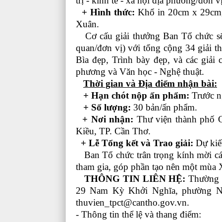
trị - kinh tế - xã hội địa phương/đơn
+ Hình thức:
Khổ in 20cm x 29cm, t
Xuân.
Cơ cấu giải thưởng Ban Tổ chức sẽ 
quan/đơn vị) với tổng cộng 34 giải t
Bìa đẹp, Trình bày đẹp, và các giải 
phương và Văn học - Nghệ thuật.
Thời gian và Địa điểm nhận bài:
+ Hạn chót nộp ấn phẩm:
Trước n
+ Số lượng:
30 bản/ấn phẩm.
+ Nơi nhận:
Thư viện thành phố 
Kiều, TP. Cần Thơ.
+ Lễ Tổng kết và Trao giải:
Dự kiế
Ban Tổ chức trân trọng kính mời các
tham gia, góp phần tạo nên một mùa 
THÔNG TIN LIÊN HỆ:
Thường t
29 Nam Kỳ Khởi Nghĩa, phường Nin
thuvien_tpct@cantho.gov.vn.
- Thông tin thể lệ và thang điểm: