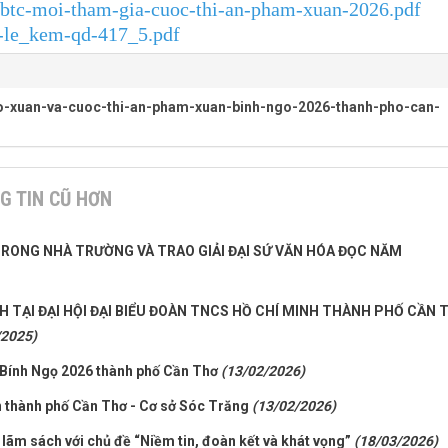
3-btc-moi-tham-gia-cuoc-thi-an-pham-xuan-2026.pdf
e-le_kem-qd-417_5.pdf
o-xuan-va-cuoc-thi-an-pham-xuan-binh-ngo-2026-thanh-pho-can-
G TIN CŨ HƠN
TRONG NHÀ TRƯỜNG VÀ TRAO GIẢI ĐẠI SỨ VĂN HÓA ĐỌC NĂM
CH TẠI ĐẠI HỘI ĐẠI BIỂU ĐOÀN TNCS HỒ CHÍ MINH THÀNH PHỐ CẦN 
/2025)
 Bính Ngọ 2026 thành phố Cần Thơ
(13/02/2026)
ện thành phố Cần Thơ - Cơ sở Sóc Trăng
(13/02/2026)
 lãm sách với chủ đề “Niềm tin, đoàn kết và khát vọng”
(18/03/2026)