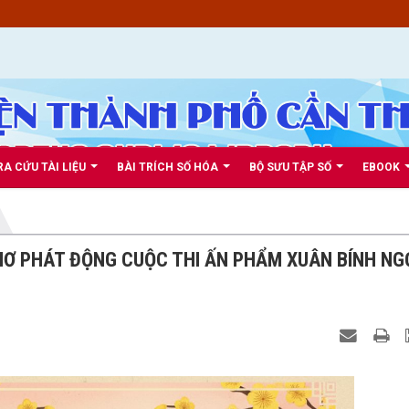
RA CỨU TÀI LIỆU
BÀI TRÍCH SỐ HÓA
BỘ SƯU TẬP SỐ
EBOOK
Ơ PHÁT ĐỘNG CUỘC THI ẤN PHẨM XUÂN BÍNH NG