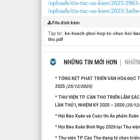
/uploads/tin-tuc-su-kien/2025/296
/uploads/tin-tuc-su-kien/2025/3ath
File đính kèm
Tập tin :
ke-hoach-phoi-hop-to-chuc-hoi-ba
tho.pdf
NHỮNG TIN MỚI HƠN
NHỮN
* TỔNG KẾT PHÁT TRIỂN VĂN HÓA ĐỌC 
2025
(25/12/2025)
* THƯ VIỆN TP. CẦN THƠ TRIỂN LÃM SÁ
LẦN THỨ I, NHIỆM KỲ 2025 – 2030
(25/12
* Hội Báo Xuân và Cuộc thi Ấn phẩm Xuân
* Hội Báo Xuân Bính Ngọ 2026 tại Thư vi
* Thư viện TP Cần Thơ đang tổ chức triển