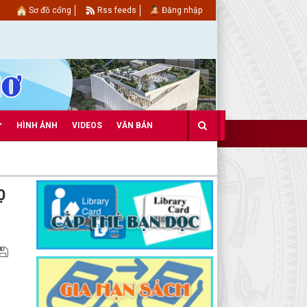
Sơ đồ cổng
Rss feeds
Đăng nhập
HÌNH ẢNH
VIDEOS
VĂN BẢN
Ọ