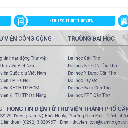
KÊNH YOUTUBE THƯ VIỆN
Ư VIỆN CÔNG CỘNG
TRƯỜNG ĐẠI HỌC
g tin hoạt động Thư viện
Đại học Cần Thơ
Thư viện Việt Nam
Đại học KT - CN Cần Thơ
viện Quốc gia Việt Nam
Đại học Y Dược Cần Thơ
viện TP. Hà Nội
Đại học Tây Đô
 viện KHTH TP. HCM
Đại học Nam Cần Thơ
 viện KHTH TP. Đà Nẵng
Đại học FPT Cần Thơ
 THÔNG TIN ĐIỆN TỬ THƯ VIỆN THÀNH PHỐ CẦ
: Số 29, Đường Nam Kỳ Khởi Nghĩa, Phường Ninh Kiều, Thành phố
Điện thoại: (0292) 3.820967 - Email: thuvien_tpct@cantho.gov.vn