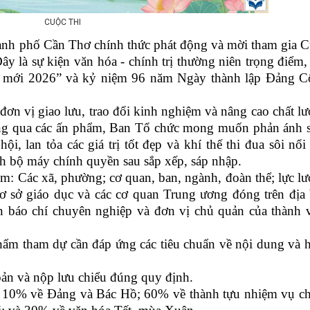
CUỘC THI
ành phố Cần Thơ chính thức phát động và mời tham gia 
 là sự kiện văn hóa - chính trị thường niên trọng điểm
m mới 2026” và kỷ niệm 96 năm Ngày thành lập Đảng 
đơn vị giao lưu, trao đổi kinh nghiệm và nâng cao chất l
hông qua các ấn phẩm, Ban Tổ chức mong muốn phản ánh 
hội, lan tỏa các giá trị tốt đẹp và khí thế thi đua sôi nổi
h bộ máy chính quyền sau sắp xếp, sáp nhập.
: Các xã, phường; cơ quan, ban, ngành, đoàn thể; lực l
; cơ sở giáo dục và các cơ quan Trung ương đóng trên địa
báo chí chuyên nghiệp và đơn vị chủ quản của thành 
 tham dự cần đáp ứng các tiêu chuẩn về nội dung và 
bản và nộp lưu chiểu đúng quy định.
: 10% về Đảng và Bác Hồ; 60% về thành tựu nhiệm vụ c