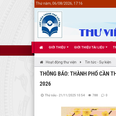
<
Thứ năm, 06/08/2026, 17:16
GIỚI THIỆU
GIỚI THIỆU TÀI LIỆU
T
Hoạt động thư viện
Tin tức - Sự kiện
THÔNG BÁO: THÀNH PHỐ CẦN TH
2026
Thứ sáu - 21/11/2025 10:54
788
0