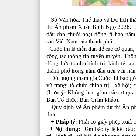
Sở Văn hóa, Thể thao và Du lịch th
thi Ấn phẩm Xuân Bính Ngọ 2026. Đây
đầu cho chuỗi hoạt động “Chào nă
sản Việt Nam của thành phố.
Cuộc thi là diễn đàn để các cơ quan, 
công tác thông tin tuyên truyền. T
động bức tranh chính trị, kinh tế, xã 
thành phố trong năm đầu tiên vận hàn
Đối tượng tham gia Cuộc thi bao gồm
vũ trang; tổ chức chính trị - xã hội
(
Lưu ý:
Không bao gồm các cơ quan 
Ban Tổ chức, Ban Giám khảo).
Quy định về Ấn phẩm dự thi Ấn phẩm
thức:
+ Pháp lý:
Phải có giấy phép xuất 
+ Nội dung:
Đảm bảo tỷ lệ kết cấu