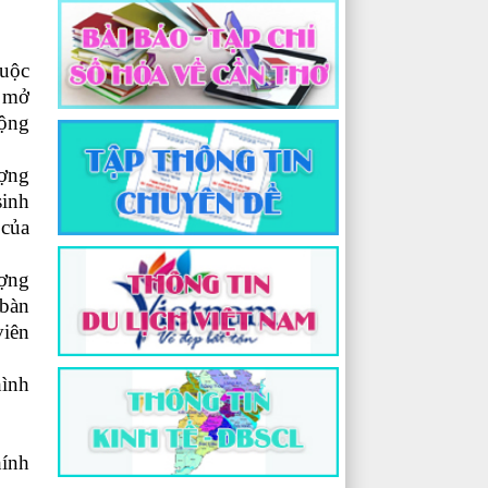
Cuộc
, mở
Cộng
ượng
sinh
 của
ượng
 bàn
viên
hình
hính