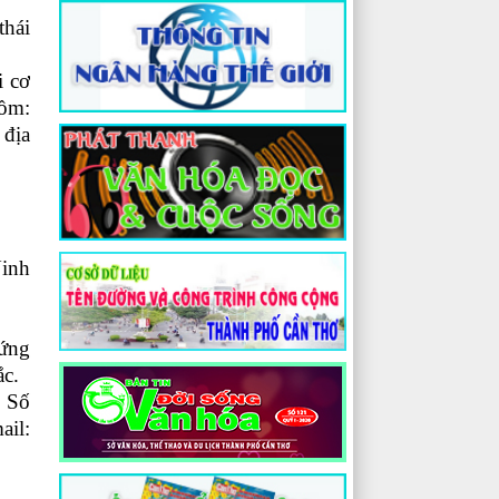
thái
i cơ
gồm:
 địa
inh
 ứng
ắc.
: Số
il: