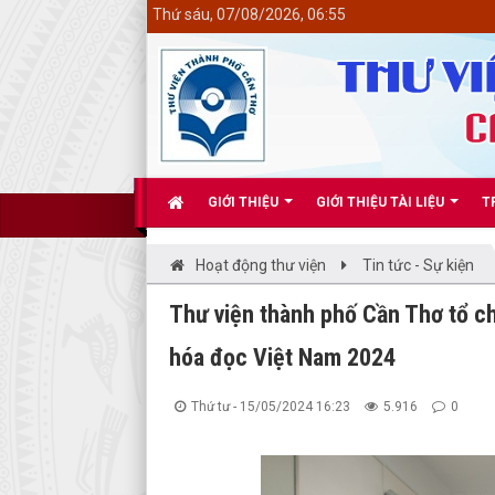
<
Thứ sáu, 07/08/2026, 06:55
GIỚI THIỆU
GIỚI THIỆU TÀI LIỆU
T
Hoạt động thư viện
Tin tức - Sự kiện
Thư viện thành phố Cần Thơ tổ c
hóa đọc Việt Nam 2024
Thứ tư - 15/05/2024 16:23
5.916
0