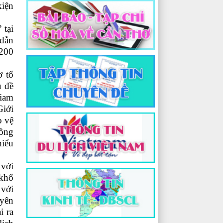
kiện
 tại
 dẫn
 200
ơ tổ
ủ đề
giam
Giới
o vệ
hông
hiểu
 với
 khổ
 với
uyên
i ra