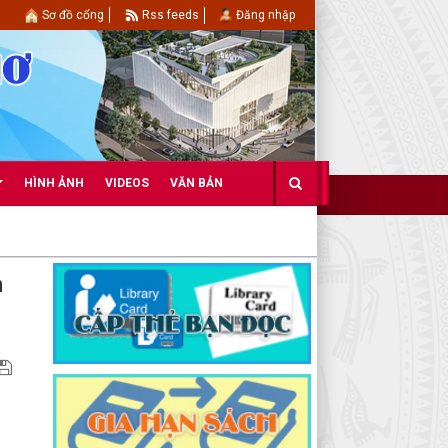
Sơ đồ cổng
Rss feeds
Đăng nhập
HÌNH ẢNH
VIDEOS
VĂN BẢN
n