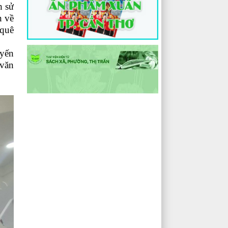
h sử
n về
 quê
uyến
 văn