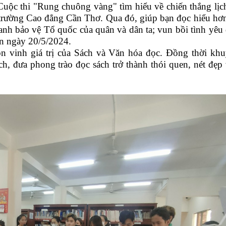
uộc thi "Rung chuông vàng" tìm hiểu về chiến thắng lịc
 trường Cao đẳng Cần Thơ. Qua đó, giúp bạn đọc hiểu hơ
ranh bảo vệ Tổ quốc của quân và dân ta; vun bồi tình yêu
ến ngày 20/5/2024.
vinh giá trị của Sách và Văn hóa đọc. Đồng thời kh
h, đưa phong trào đọc sách trở thành thói quen, nét đẹp