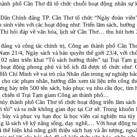
thành phố Cần Thơ đã tổ chức chuỗi hoạt động nhân sự 
ân Chính đảng TP. Cần Thơ tổ chức “Ngày đoàn viên”
sinh viên với các hoạt động như: Triển lãm sách, hướng
, Thi hỏi đáp về văn hóa, lịch sử Cần Thơ… thu hút hơn
ảng và công tác chính trị, Công an thành phố Cần Th
Nam 21/4, Ngày sách và bản quyền thế giới 23/4, với ch
02 năm triển khai “Tủ sách hướng thiện” tại Trại Tạm 
hoạt động phong phú và bổ ích đã được tổ chức như: 
Hồ Chí Minh về vai trò của Nhân dân trong sự nghiệp bả
nh cho các phạm nhân, hướng dẫn xem tài liệu trên cổng t
rưng bày trên 500 tên sách, báo phục vụ nhu cầu đọc, tìm 
bộ, chiến sĩ Trại Tạm giam Công an thành phố…
úy thành phố Cần Thơ tổ chức hoạt động triễn lãm sách
i tôi” và ra mắt không gian đọc tại Cơ sở. Trong khuôn
 bày và phục vụ bạn đọc là học viên cai nghiện ma túy
rung là sách về kỹ năng sống, dạy nghề,… Với hoạt động t
đã thể hiện khả năng giới thiệu sách hay và ấn tượng, ngoà