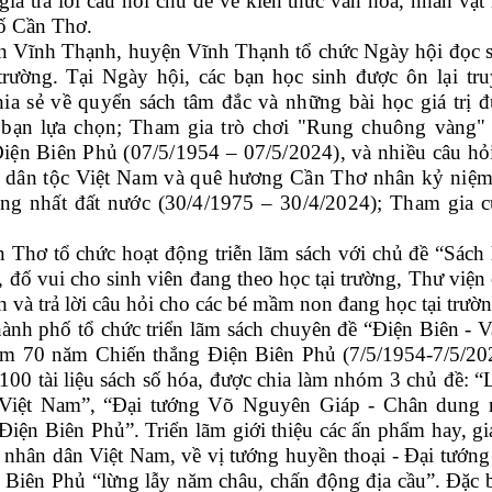
gia trả lời câu hỏi chủ đề về kiến thức văn hóa, nhân vật 
hố Cần Thơ.
 Vĩnh Thạnh, huyện Vĩnh Thạnh tổ chức Ngày hội đọc 
trường. Tại Ngày hội, các bạn học sinh được
ôn lại tr
a sẻ về quyển sách tâm đắc và những bài học giá trị 
 bạn lựa chọn; Tham gia trò chơi "Rung chuông vàng"
Điện Biên Phủ (07/5/1954 – 07/5/2024), và nhiều câu hỏ
a dân tộc Việt Nam và quê hương Cần Thơ nhân kỷ niệ
g nhất đất nước (30/4/1975 – 30/4/2024); Tham gia 
hơ tổ chức hoạt động triễn lãm sách với chủ đề “Sách
, đố vui cho sinh viên đang theo học tại trường, Thư viện
h và trả lời câu hỏi cho các bé mầm non đang học tại trườn
ành phố tổ chức triển lãm sách chuyên đề “Ðiện Biên - 
m 70 năm Chiến thắng Ðiện Biên Phủ (7/5/1954-7/5/20
 100 tài liệu sách số hóa, được chia làm nhóm 3 chủ đề: “
 Việt Nam”, “Ðại tướng Võ Nguyên Giáp - Chân dung 
Ðiện Biên Phủ”. Triển lãm giới thiệu các ấn phẩm hay, giá
i nhân dân Việt Nam, về vị tướng huyền thoại - Ðại tướn
Biên Phủ “lừng lẫy năm châu, chấn động địa cầu”. Đặc b