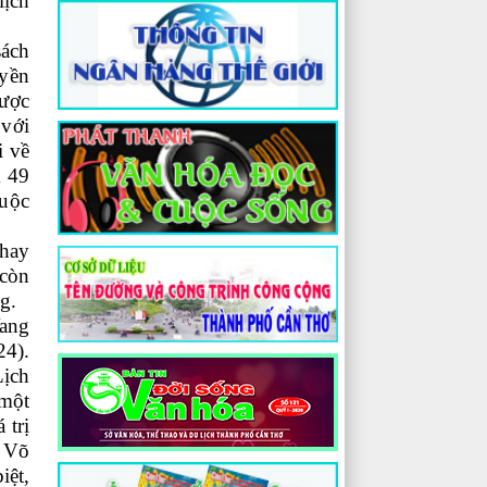
lịch
sách
uyền
được
 với
i về
m 49
cuộc
 hay
 còn
g.
Vang
24).
Lịch
một
 trị
g Võ
iệt,