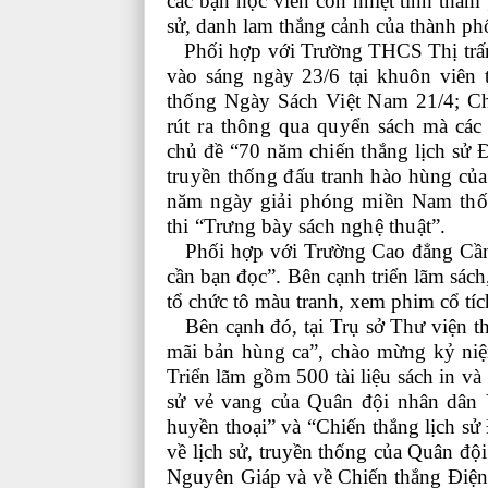
các bạn học viên còn nhiệt tình tham 
sử, danh lam thắng cảnh của thành p
Phối hợp với Trường THCS Thị trấn
vào sáng ngày 23/6 tại khuôn viên 
thống Ngày Sách Việt Nam 21/4; Chi
rút ra thông qua quyển sách mà các
chủ đề “70 năm chiến thắng lịch sử 
truyền thống đấu tranh hào hùng củ
năm ngày giải phóng miền Nam thốn
thi “Trưng bày sách nghệ thuật”.
Phối hợp với Trường Cao đẳng Cần T
cần bạn đọc”. Bên cạnh triển lãm sách
tổ chức tô màu tranh, xem phim cổ tíc
Bên cạnh đó, tại Trụ sở Thư viện th
mãi bản hùng ca”, chào mừng kỷ niệ
Triển lãm gồm 500 tài liệu sách in và
sử vẻ vang của Quân đội nhân dân
huyền thoại” và “Chiến thắng lịch sử 
về lịch sử, truyền thống của Quân độ
Nguyên Giáp và về Chiến thắng Ðiện 