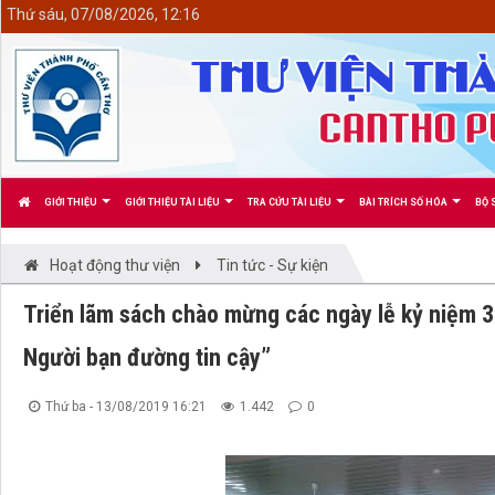
<
Thứ sáu, 07/08/2026, 12:16
GIỚI THIỆU
GIỚI THIỆU TÀI LIỆU
TRA CỨU TÀI LIỆU
BÀI TRÍCH SỐ HÓA
BỘ 
Hoạt động thư viện
Tin tức - Sự kiện
Triển lãm sách chào mừng các ngày lễ kỷ niệm 3
Người bạn đường tin cậy”
Thứ ba - 13/08/2019 16:21
1.442
0