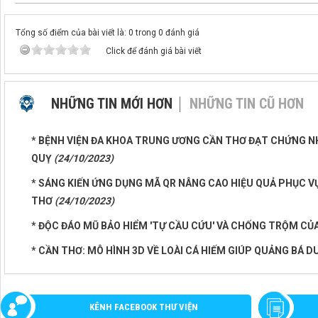
Tổng số điểm của bài viết là: 0 trong 0 đánh giá
Click để đánh giá bài viết
NHỮNG TIN MỚI HƠN
NHỮNG TIN CŨ HƠN
* BỆNH VIỆN ĐA KHOA TRUNG ƯƠNG CẦN THƠ ĐẠT CHỨNG N
QUỴ
(24/10/2023)
* SÁNG KIẾN ỨNG DỤNG MÃ QR NÂNG CAO HIỆU QUẢ PHỤC V
THƠ
(24/10/2023)
* ĐỘC ĐÁO MŨ BẢO HIỂM 'TỰ CẦU CỨU' VÀ CHỐNG TRỘM CỦ
* CẦN THƠ: MÔ HÌNH 3D VỀ LOÀI CÁ HIẾM GIÚP QUẢNG BÁ D
KÊNH FACEBOOK THƯ VIỆN