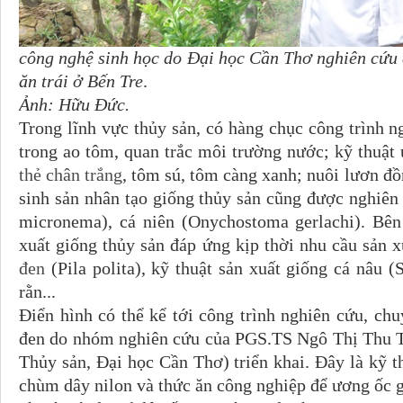
công nghệ sinh học do Đại học Cần Thơ nghiên cứu 
ăn trái ở Bến Tre
.
Ảnh:
Hữu Đức.
Trong lĩnh vực thủy sản, có hàng chục công trình n
trong ao tôm, quan trắc môi trường nước; kỹ thuật
thẻ chân trắng
, tôm sú, tôm càng xanh; nuôi lươn đồn
sinh sản nhân tạo giống thủy sản cũng được nghiên
micronema), cá niên (Onychostoma gerlachi). Bên
xuất giống thủy sản đáp ứng kịp thời nhu cầu sản 
đen
(Pila polita), kỹ thuật sản xuất giống cá nâu (
rằn...
Điển hình có thể kể tới công trình nghiên cứu, ch
đen do nhóm nghiên cứu của PGS.TS Ngô Thị Thu T
Thủy sản, Đại học Cần Thơ) triển khai. Đây là kỹ th
chùm dây nilon và thức ăn công nghiệp để ương ốc 