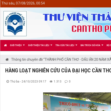
<
Thứ sáu, 07/08/2026, 00:54
GIỚI THIỆU
GIỚI THIỆU TÀI LIỆU
TRA CỨU TÀI LIỆU
BÀI TRÍCH SỐ HÓA
BỘ 
Thông tin chuyên đề “THÀNH PHỐ CẦN THƠ - DẤU ẤN 20 NĂM XÂ
HÀNG LOẠT NGHIÊN CỨU CỦA ĐẠI HỌC CẦN TH
Thứ ba - 24/10/2023 09:17
1.313
0