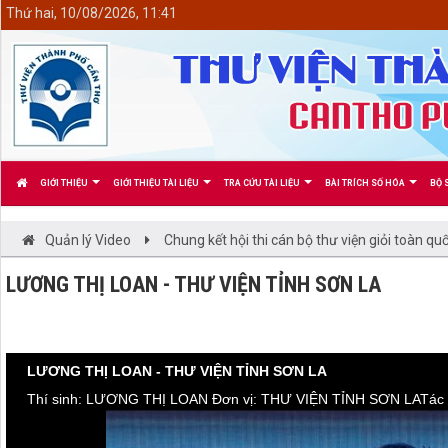
<
Thứ hai, 10/08/2026, 11:41
GIỚI THIỆU
GIỚI THIỆU TÀI LIỆU
TRA CỨU TÀI LIỆU
BÀI TRÍCH SỐ HÓA
BỘ 
Quản lý Video
Chung kết hội thi cán bộ thư viện giỏi toàn 
LƯƠNG THỊ LOAN - THƯ VIỆN TỈNH SƠN LA
LƯƠNG THỊ LOAN - THƯ VIỆN TỈNH SƠN LA