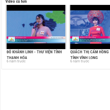
Video cũ hơn
ĐỖ KHÁNH LINH - THƯ VIỆN TỈNH
QUÁCH THỊ CẨM HỒNG 
THANH HÓA
TỈNH VĨNH LONG
6 năm trước
6 năm trước