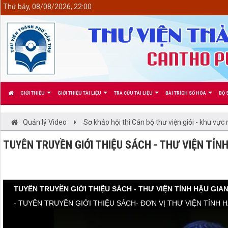
<
Thứ bảy, 08/08/2026, 22:00
GIỚI THIỆU
GIỚI THIỆU TÀI LIỆU
TRA CỨU TÀI LIỆU
BÀI TRÍCH SỐ HÓA
BỘ 
Quản lý Video
Sơ khảo hội thi Cán bộ thư viện giỏi - khu v
TUYÊN TRUYỀN GIỚI THIỆU SÁCH - THƯ VIỆN TỈN
TUYÊN TRUYỀN GIỚI THIỆU SÁCH - THƯ VIỆN TỈNH HẬU GIA