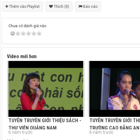
Thêm vào Playlist
Thích (0)
Báo cáo
Chưa có đánh giá nào
Video mới hơn
TUYÊN TRUYỀN GIỚI THIỆU SÁCH -
TUYÊN TRUYỀN GIỚI TH
THƯ VIỆN QUẢNG NAM
TRƯỜNG CAO ĐẲNG AN N
6 năm trước
6 năm trước