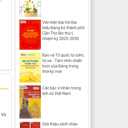
Văn kiện Đại hội Đại
biểu Đảng bộ thành phố
Cần Thơ lần thứ I,
nhiệm kỳ 2025-2030
Bảo vệ Tổ quốc từ sớm,
từ xa - Tầm nhìn chiến
lược của Đảng trong
thời kỳ mới
Các bậc vĩ nhân trong
lịch sử Việt Nam
, Vũ
Giới thiệu sách chào