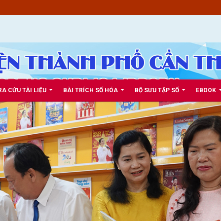
RA CỨU TÀI LIỆU
BÀI TRÍCH SỐ HÓA
BỘ SƯU TẬP SỐ
EBOOK