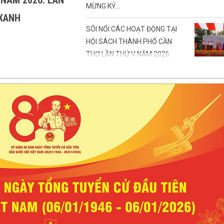
 NĂM 2026: LAN
MỪNG KỶ...
 XANH
SÔI NỔI CÁC HOẠT ĐỘNG TẠI
HỘI SÁCH THÀNH PHỐ CẦN
THƠ LẦN THỨ V NĂM 2026