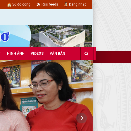
Sơ đồ cổng
Rss feeds
Đăng nhập
HÌNH ẢNH
VIDEOS
VĂN BẢN