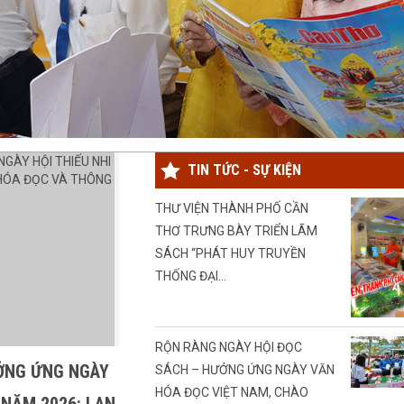
TIN TỨC - SỰ KIỆN
THƯ VIỆN THÀNH PHỐ CẦN
THƠ TRƯNG BÀY TRIỂN LÃM
SÁCH “PHÁT HUY TRUYỀN
THỐNG ĐẠI...
RỘN RÀNG NGÀY HỘI ĐỌC
ỞNG ỨNG NGÀY
SÁCH – HƯỞNG ỨNG NGÀY VĂN
HÓA ĐỌC VIỆT NAM, CHÀO