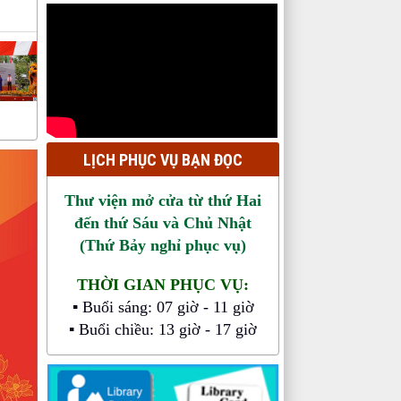
* Thông báo Lịch tiếp công dân
của Thư viện thành phố Cần Thơ
năm 2026
* Kế hoạch tiếp công dân của
Giám đốc Thư viện thành phố Cần
Thơ năm 2026
LỊCH PHỤC VỤ BẠN ĐỌC
Thư viện mở cửa từ thứ Hai
đến thứ Sáu và Chủ Nhật
(Thứ Bảy nghỉ phục vụ)
THỜI GIAN PHỤC VỤ:
▪ Buổi sáng: 07 giờ - 11 giờ
▪ Buổi chiều: 13 giờ - 17 giờ