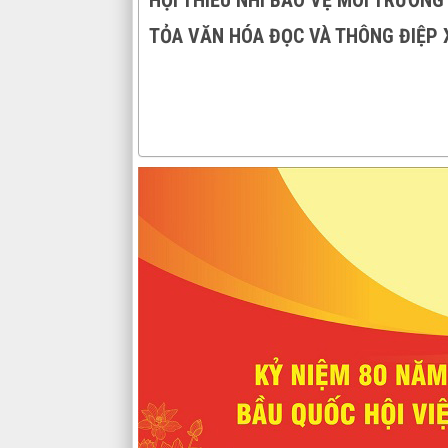
HỘI THIẾU NHI BẢO VỆ MÔI TRƯỜNG
TỎA VĂN HÓA ĐỌC VÀ THÔNG ĐIỆP