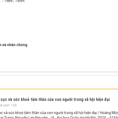
. - 198tr.; 19cm
n và nhân chứng
 cực và sức khoẻ tâm thần của con người trong xã hội hiện đại
ã xem: 120
cực và sức khoẻ tâm thần của con người trong xã hội hiện đại / Hoàng Mộ
ai Trang, Nguyễn Lan Nguyên. - H. : Đại học Quốc gia Hà Nội, 2024. - 515tr