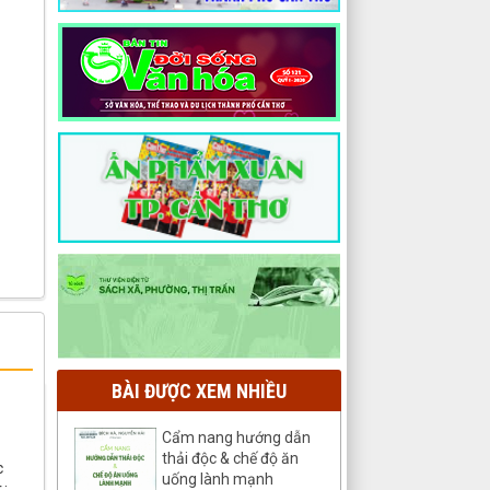
BÀI ĐƯỢC XEM NHIỀU
Cẩm nang hướng dẫn
thải độc & chế độ ăn
c
uống lành mạnh
.;