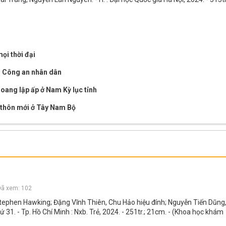
ọi thời đại
ới Công an nhân dân
hoang lập ấp ở Nam Kỳ lục tỉnh
 thôn mới ở Tây Nam Bộ
ã xem: 102
 Stephen Hawking; Đặng Vĩnh Thiên, Chu Hảo hiệu đính; Nguyễn Tiến Dũng
ứ 31. - Tp. Hồ Chí Minh : Nxb. Trẻ, 2024. - 251tr.; 21cm. - (Khoa học khám