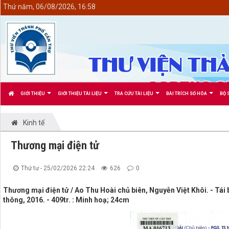
<
Thứ năm, 06/08/2026, 16:58
GIỚI THIỆU
GIỚI THIỆU TÀI LIỆU
TRA CỨU TÀI LIỆU
BÀI TRÍCH SỐ HÓA
BỘ 
Kinh tế
Thương mại điện tử
Thứ tư - 25/02/2026 22:24
626
0
Thương mại điện tử / Ao Thu Hoài chủ biên, Nguyễn Việt Khôi. - Tái b
thông, 2016. - 409tr. : Minh hoạ; 24cm