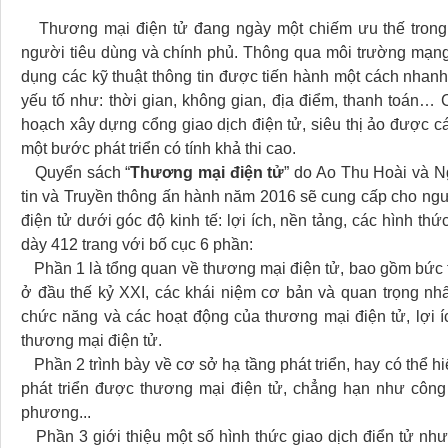
Thương mại điện tử đang ngày một chiếm ưu thế trong c
người tiêu dùng và chính phủ. Thông qua môi trường mạng v
dụng các kỹ thuật thông tin được tiến hành một cách nhanh
yếu tố như: thời gian, không gian, địa điểm, thanh toán…
hoạch xây dựng cổng giao dịch điện tử, siêu thị ảo được cá
một bước phát triển có tính khả thi cao.
Quyển sách “
Thương mại điện tử
” do Ao Thu Hoài và N
tin và Truyền thông ấn hành năm 2016 sẽ cung cấp cho ng
điện tử dưới góc độ kinh tế: lợi ích, nền tảng, các hình t
dày 412 trang với bố cục 6 phần:
Phần 1 là tổng quan về thương mại điện tử, bao gồm bức tr
ở đầu thế kỷ XXI, các khái niệm cơ bản và quan trọng nhấ
chức năng và các hoạt động của thương mại điện tử, lợi íc
thương mại điện tử.
Phần 2 trình bày về cơ sở hạ tầng phát triển, hay có thể hi
phát triển được thương mại điện tử, chẳng hạn như công n
phương...
Phần 3 giới thiệu một số hình thức giao dịch điển tử như