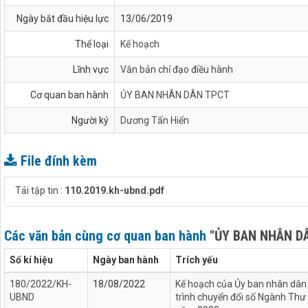
Ngày bắt đầu hiệu lực
13/06/2019
Thể loại
Kế hoạch
Lĩnh vực
Văn bản chỉ đạo điều hành
Cơ quan ban hành
ỦY BAN NHÂN DÂN TPCT
Người ký
Dương Tấn Hiển
File đính kèm
Tải tập tin :
110.2019.kh-ubnd.pdf
Các văn bản cùng cơ quan ban hành
"ỦY BAN NHÂN D
Số kí hiệu
Ngày ban hành
Trích yếu
180/2022/KH-
18/08/2022
Kế hoạch của Ủy ban nhân dân 
UBND
trình chuyển đổi số Ngành Thư