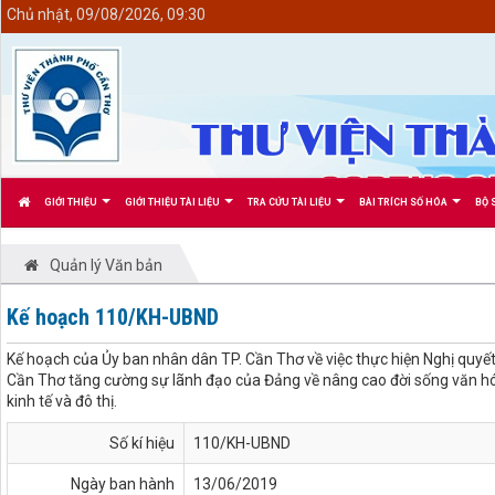
<
Chủ nhật, 09/08/2026, 09:30
GIỚI THIỆU
GIỚI THIỆU TÀI LIỆU
TRA CỨU TÀI LIỆU
BÀI TRÍCH SỐ HÓA
BỘ 
Quản lý Văn bản
Kế hoạch 110/KH-UBND
Kế hoạch của Ủy ban nhân dân TP. Cần Thơ về việc thực hiện Nghị qu
Cần Thơ tăng cường sự lãnh đạo của Đảng về nâng cao đời sống văn hóa
kinh tế và đô thị.
Số kí hiệu
110/KH-UBND
Ngày ban hành
13/06/2019