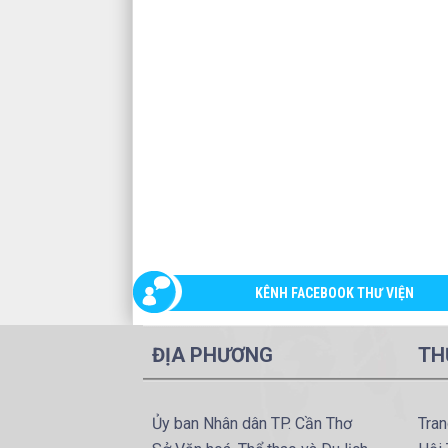
KÊNH FACEBOOK THƯ VIỆN
ĐỊA PHƯƠNG
TH
Ủy ban Nhân dân TP. Cần Thơ
Tran