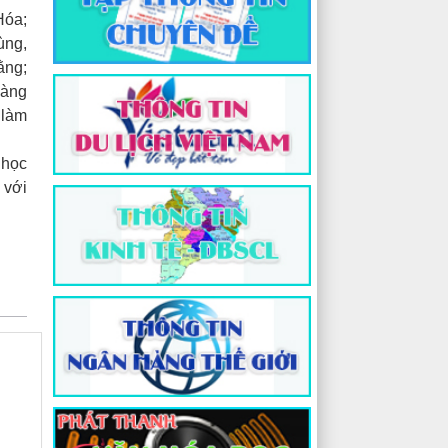
Hóa;
ùng,
ằng;
làng
 làm
 học
 với