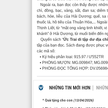
Ngoài ra, bạn đọc còn thấy được nhữn
chì, đồng, bạc, vàng, sắt, đan sa; diê
bách, hòe, liễu của Hải Dương; quế, s
thuốc lá, hồ tiêu của Thuận Hóa,... Ngoà
Thịnh Liệt, từ “mật ong vàng tinh khiết,
khánh” ở Hải Dương, từ muối biển đến ngọ
Quyển sách “
Ức Trai di tập dư địa ch
tập của bạn đọc. Sách đang được phục vụ
các mã số:
▪ Ký hiệu phân loại: 915.97 / Ư552TR
▪ PHÒNG MƯỢN: MG.009847; MG.009
▪ PHÒNG ĐỌC TỔNG HỢP: DV.05698
NHỮNG TIN MỚI HƠN
NHỮN
* Quà tặng cho con
(13/04/2026)