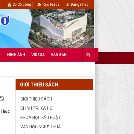
Sơ đồ cổng
Rss feeds
Đăng nhập
HÌNH ẢNH
VIDEOS
VĂN BẢN
GIỚI THIỆU SÁCH
GIỚI THIỆU SÁCH
CHÍNH TRỊ XÃ HỘI
ại học
KHOA HỌC KỸ THUẬT
VĂN HỌC NGHỆ THUẬT