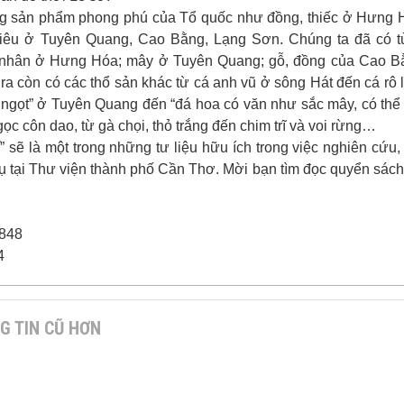
g sản phẩm phong phú của Tổ quốc như đồng, thiếc ở Hưng 
m tiêu ở Tuyên Quang, Cao Bằng, Lạng Sơn. Chúng ta đã có t
a nhân ở Hưng Hóa; mây ở Tuyên Quang; gỗ, đồng của Cao B
i ra còn có các thổ sản khác từ cá anh vũ ở sông Hát đến cá rô 
 vị ngọt” ở Tuyên Quang đến “đá hoa có văn như sắc mây, có thể
c côn dao, từ gà chọi, thỏ trắng đến chim trĩ và voi rừng…
í
” sẽ là một trong những tư liệu hữu ích trong việc nghiên cứu,
 tại Thư viện thành phố Cần Thơ. Mời bạn tìm đọc quyển sách
848
4
G TIN CŨ HƠN