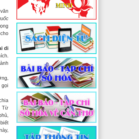
 văn
uốc
rọng
 cho
i di
ích.
hành
ỡng,
 gọi
chia
. Từ
phủ,
biết
này,