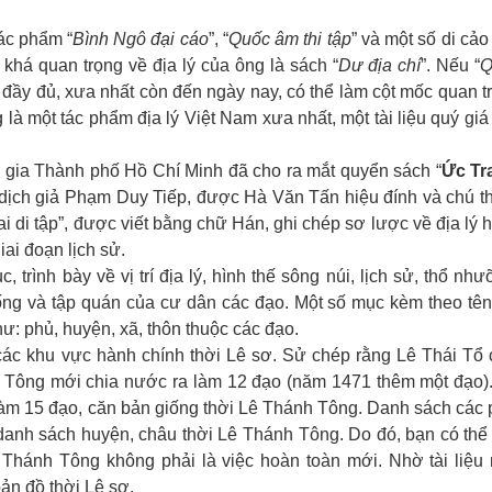
ác phẩm “
Bình Ngô đại cáo
”, “
Quốc âm thi tập
” và một số di cảo
khá quan trọng về địa lý của ông là sách “
Dư địa chí
”. Nếu “
Q
đầy đủ, xưa nhất còn đến ngày nay, có thể làm cột mốc quan t
g là một tác phẩm địa lý Việt Nam xưa nhất, một tài liệu quý giá
ia Thành phố Hồ Chí Minh đã cho ra mắt quyển sách “
Ức Tra
 dịch giả Phạm Duy Tiếp, được Hà Văn Tấn hiệu đính và chú th
rai di tập”, được viết bằng chữ Hán, ghi chép sơ lược về địa lý 
ai đoạn lịch sử.
rình bày về vị trí địa lý, hình thế sông núi, lịch sử, thổ như
ống và tập quán của cư dân các đạo. Một số mục kèm theo tên
ư: phủ, huyện, xã, thôn thuộc các đạo.
ác khu vực hành chính thời Lê sơ. Sử chép rằng Lê Thái Tổ 
h Tông mới chia nước ra làm 12 đạo (năm 1471 thêm một đạo)
làm 15 đạo, căn bản giống thời Lê Thánh Tông. Danh sách các 
anh sách huyện, châu thời Lê Thánh Tông. Do đó, bạn có thể 
 Thánh Tông không phải là việc hoàn toàn mới. Nhờ tài liệu 
bản đồ thời Lê sơ.