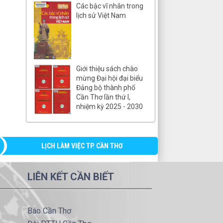
Các bậc vĩ nhân trong
lịch sử Việt Nam
Giới thiệu sách chào
mừng Đại hội đại biểu
Đảng bộ thành phố
Cần Thơ lần thứ I,
nhiệm kỳ 2025 - 2030
LỊCH LÀM VIỆC TP. CẦN THƠ
LIÊN KẾT CẦN BIẾT
Báo Cần Thơ