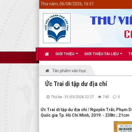
<
Thứ năm, 06/08/2026, 16:51
GIỚI THIỆU
GIỚI THIỆU TÀI LIỆU
T
Tác phẩm văn học
Ức Trai di tập dư địa chí
Thứ ba - 31/03/2026 22:27
745
0
Ức Trai di tập dư địa chí / Nguyễn Trãi; Phạm Du
Quốc gia Tp. Hồ Chí Minh, 2019. - 238tr.; 21cm