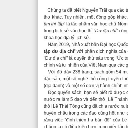
Chúng ta đã biết Nguyễn Trãi qua các t
thơ khác. Tuy nhiên, một đóng góp khác, 
âm thi tập
” là tác phẩm văn học chữ Nôm 
trong lịch sử văn học thì “
Dư địa chí
” cũn
khoa học địa lý lịch sử.
Năm 2019, Nhà xuất bản Đại học Quốc g
tập dư địa chí
” với phần dịch nghĩa của
“Dư địa chí” là quyển thứ sáu trong “Ức t
chính và tự nhiên của Việt Nam qua các gi
Với độ dày 238 trang, sách gồm 54 mục, t
đặc sản, một số nghề thủ công truyền th
(địa danh) và một số đơn vị hành chính nh
Đọc quyển sách, bạn sẽ biết rõ được c
nước ra làm 5 đạo và đến thời Lê Thán
thời Lê Thái Tông cũng đã chia nước ra 
huyện châu trong các đạo cũng hệt như d
rằng việc “định thiên hạ bản đồ" của Lê
chúng ta có điều kiện hơn trong việc lập 