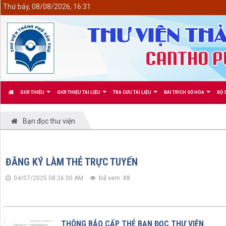
<
Thứ bảy, 08/08/2026, 16:31
GIỚI THIỆU
GIỚI THIỆU TÀI LIỆU
TRA CỨU TÀI LIỆU
BÀI TRÍCH SỐ HÓA
BỘ 
Bạn đọc thư viện
ĐĂNG KÝ LÀM THẺ TRỰC TUYẾN
04/07/2025 08:26:00 AM
Đã xem: 88
THÔNG BÁO CẤP THẺ BẠN ĐỌC THƯ VIỆN