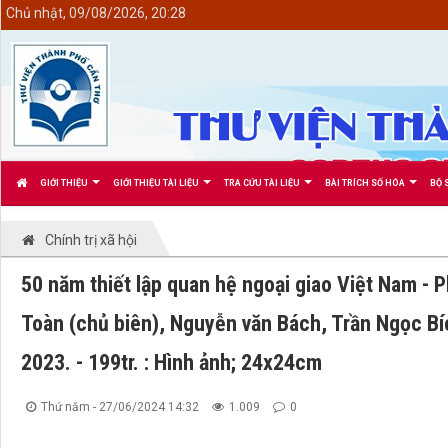
<
Chủ nhật, 09/08/2026, 20:28
GIỚI THIỆU
GIỚI THIỆU TÀI LIỆU
TRA CỨU TÀI LIỆU
BÀI TRÍCH SỐ HÓA
BỘ 
Chính trị xã hội
50 năm thiết lập quan hệ ngoại giao Việt Nam - 
Toàn (chủ biên), Nguyễn văn Bách, Trần Ngọc Bích
2023. - 199tr. : Hình ảnh; 24x24cm
Thứ năm - 27/06/2024 14:32
1.009
0