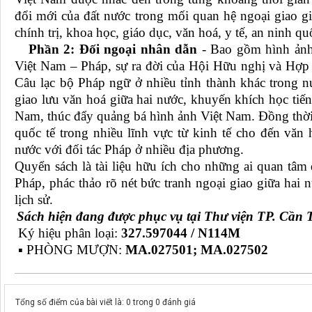
đổi mới của đất nước trong mối quan hệ ngoại giao gi
chính trị, khoa học, giáo dục, văn hoá, y tế, an ninh q
Phần 2: Đối ngoại nhân dẫn
- Bao gồm hình ảnh
Việt Nam – Pháp, sự ra đời của Hội Hữu nghị và Hợ
Câu lạc bộ Pháp ngữ ở nhiều tỉnh thành khác trong n
giao lưu văn hoá giữa hai nước, khuyến khích học tiến
Nam, thúc đẩy quảng bá hình ảnh Việt Nam. Đồng thời
quốc tế trong nhiều lĩnh vực từ kinh tế cho đến văn h
nước với đối tác Pháp ở nhiều địa phương.
Quyển sách là tài liệu hữu ích cho những ai quan tâm 
Pháp, phác thảo rõ nét bức tranh ngoại giao giữa hai
lịch sử.
Sách hiện đang được phục vụ tại Thư viện TP. Cần 
Ký hiệu phân loại:
327.597044 / N114M
▪ PHÒNG MƯỢN:
MA.027501;
MA.027502
Tổng số điểm của bài viết là: 0 trong 0 đánh giá