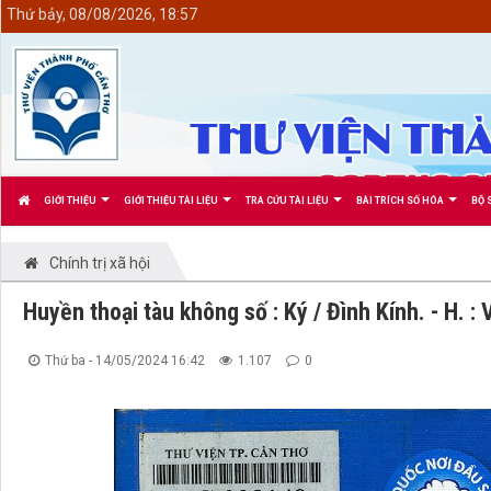
<
Thứ bảy, 08/08/2026, 18:57
GIỚI THIỆU
GIỚI THIỆU TÀI LIỆU
TRA CỨU TÀI LIỆU
BÀI TRÍCH SỐ HÓA
BỘ 
Chính trị xã hội
Huyền thoại tàu không số : Ký / Đình Kính. - H. :
Thứ ba - 14/05/2024 16:42
1.107
0