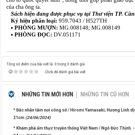
của cha ông ta.
Sách hiện đang được phục vụ tại Thư viện TP. Cần
Ký hiệu phân loại:
959.7043 / H527TH
▪ PHÒNG MƯỢN:
MG.008148; MG.008149
▪ PHÒNG ĐỌC:
DV.051171
Tổng số điểm của bài viết là: 0 trong 0 đánh giá
Click để đánh giá bài viết
NHỮNG TIN MỚI HƠN
NHỮNG TIN CŨ HƠN
* Đắc nhân tâm nơi công sở / Hiromi Yamasaki; Hương Linh dịch
21cm
(24/06/2024)
* Khám phá ẩm thực truyền thống Việt Nam / Ngô Đức Thịnh. - H.