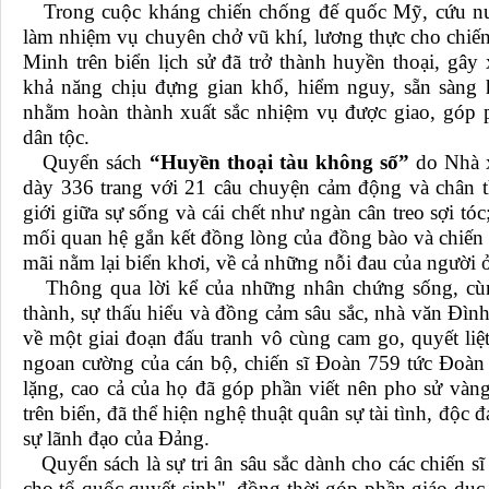
Trong cuộc kháng chiến chống đế quốc Mỹ, cứu nướ
làm nhiệm vụ chuyên chở vũ khí, lương thực cho chi
Minh trên biển lịch sử đã trở thành huyền thoại, gây
khả năng chịu đựng gian khổ, hiểm nguy, sẵn sàng h
nhằm hoàn thành xuất sắc nhiệm vụ được giao, góp 
dân tộc.
Quyển sách
“Huyền thoại tàu không số”
do Nhà 
dày 336 trang với 21 câu chuyện cảm động và chân thự
giới giữa sự sống và cái chết như ngàn cân treo sợi tóc;
mối quan hệ gắn kết đồng lòng của đồng bào và chiến 
mãi nằm lại biển khơi, về cả những nỗi đau của người 
Thông qua lời kể của những nhân chứng sống, cùng
thành, sự thấu hiểu và đồng cảm sâu sắc, nhà văn Đìn
về một giai đoạn đấu tranh vô cùng cam go, quyết liệt
ngoan cường của cán bộ, chiến sĩ Đoàn 759 tức Đoàn
lặng, cao cả của họ đã góp phần viết nên pho sử và
trên biển, đã thể hiện nghệ thuật quân sự tài tình, độc 
sự lãnh đạo của Đảng.
Quyển sách là sự tri ân sâu sắc dành cho các chiến sĩ
cho tổ quốc quyết sinh", đồng thời góp phần giáo dục 