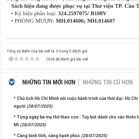
Sách hiện đang được phục vụ tại Thư viện TP. Cần T
• Ký hiệu phân loại:
324.2597075/ B108V
• PHÒNG MƯỢN:
MH.014606;
MH.014607
Tổng số điểm của bài viết là: 0 trong 0 đánh giá
Click để đánh giá bài viết
NHỮNG TIN MỚI HƠN
NHỮNG TIN CŨ HƠN
* Chủ tịch Hồ Chí Minh với cuộc hành trình của thời đại: Hồ C
người
(28/07/2025)
* Từng ngày ba mẹ thở theo con : Tuỳ bút dành cho các thiên 
Mì
(28/07/2025)
* Càng bình tĩnh, càng hạnh phúc
(28/07/2025)