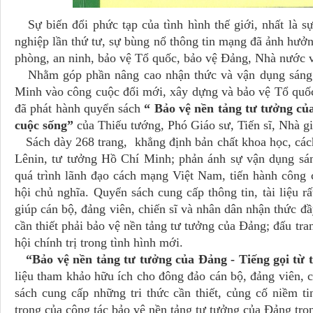
Sự biến đổi phức tạp của tình hình thế giới, nhất là 
nghiệp lần thứ tư, sự bùng nổ thông tin mạng đã ảnh hưởng 
phòng, an ninh, bảo vệ Tổ quốc, bảo vệ Đảng, Nhà nước 
Nhằm góp phần nâng cao nhận thức và vận dụng sáng t
Minh vào công cuộc đổi mới, xây dựng và bảo vệ Tổ quố
đã phát hành quyển sách
“ Bảo vệ nền tảng tư tưởng của
cuộc sống”
của Thiếu tướng, Phó Giáo sư, Tiến sĩ, Nhà
Sách dày 268 trang, khẳng định bản chất khoa học, cách
Lênin, tư tưởng Hồ Chí Minh; phản ánh sự vận dụng sáng
quá trình lãnh đạo cách mạng Việt Nam, tiến hành công
hội chủ nghĩa. Quyển sách cung cấp thông tin, tài liệu rất
giúp cán bộ, đảng viên, chiến sĩ và nhân dân nhận thức đầ
cần thiết phải bảo vệ nền tảng tư tưởng của Đảng; đấu tran
hội chính trị trong tình hình mới.
“Bảo vệ nền tảng tư tưởng của Đảng - Tiếng gọi từ t
liệu tham khảo hữu ích cho đông đảo cán bộ, đảng viên, c
sách cung cấp những tri thức cần thiết, củng cố niềm t
trọng của công tác bảo vệ nền tảng tư tưởng của Đảng tron