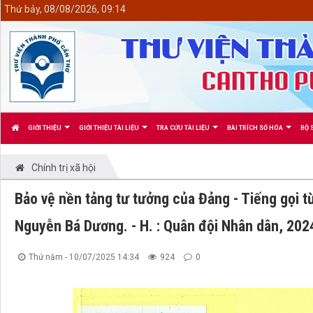
<
Thứ bảy, 08/08/2026, 09:14
GIỚI THIỆU
GIỚI THIỆU TÀI LIỆU
TRA CỨU TÀI LIỆU
BÀI TRÍCH SỐ HÓA
BỘ 
Chính trị xã hội
Bảo vệ nền tảng tư tưởng của Đảng - Tiếng gọi từ
Nguyễn Bá Dương. - H. : Quân đội Nhân dân, 2024
Thứ năm - 10/07/2025 14:34
924
0