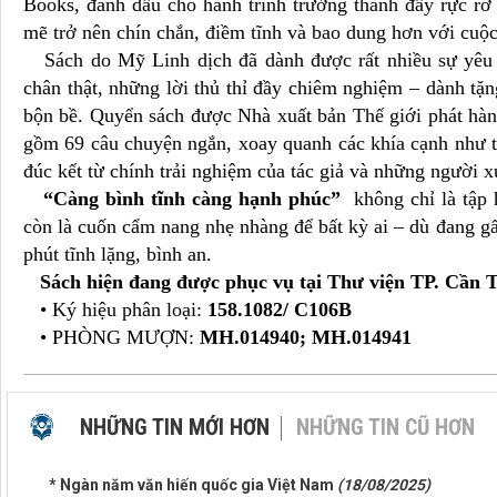
Books, đánh dấu cho hành trình trưởng thành đầy rực rỡ
mẽ trở nên chín chắn, điềm tĩnh và bao dung hơn với cuộ
Sách do Mỹ Linh dịch đã dành được rất nhiều sự yêu 
chân thật, những lời thủ thỉ đầy chiêm nghiệm – dành tặ
bộn bề. Quyển sách được Nhà xuất bản Thế giới phát hàn
gồm 69 câu chuyện ngắn, xoay quanh các khía cạnh như t
đúc kết từ chính trải nghiệm của tác giả và những người 
“Càng bình tĩnh càng hạnh phúc”
không chỉ là tập
còn là cuốn cẩm nang nhẹ nhàng để bất kỳ ai – dù đang gấ
phút tĩnh lặng, bình an.
Sách hiện đang được phục vụ tại Thư viện TP. Cần T
• Ký hiệu phân loại:
158.1082/ C106B
• PHÒNG MƯỢN:
MH.014940; MH.014941
NHỮNG TIN MỚI HƠN
NHỮNG TIN CŨ HƠN
* Ngàn năm văn hiến quốc gia Việt Nam
(18/08/2025)