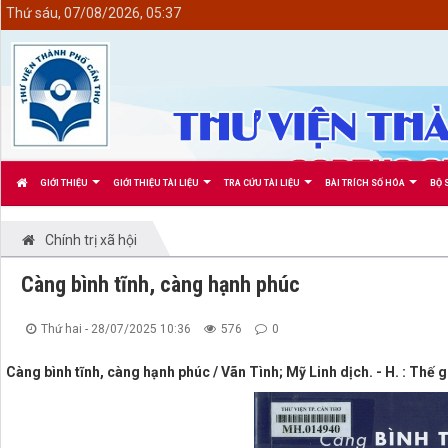
<
Thứ sáu, 07/08/2026, 05:37
GIỚI THIỆU
GIỚI THIỆU TÀI LIỆU
TRA CỨU TÀI LIỆU
BÀI TRÍCH SỐ HÓA
BỘ 
Chính trị xã hội
Càng bình tĩnh, càng hạnh phúc
Thứ hai - 28/07/2025 10:36
576
0
Càng bình tĩnh, càng hạnh phúc / Vãn Tình; Mỹ Linh dịch. - H. : Thế g