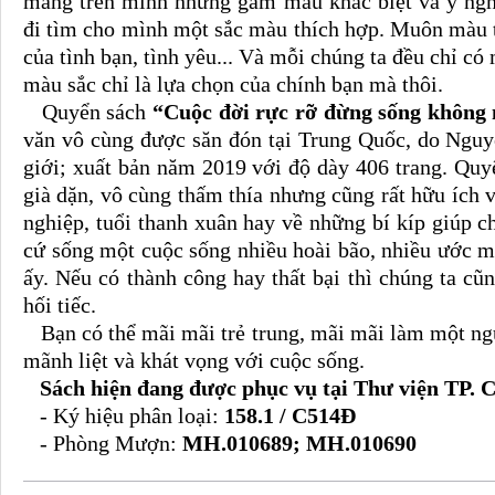
mang trên mình những gam màu khác biệt và ý nghĩ
đi tìm cho mình một sắc màu thích hợp. Muôn màu 
của tình bạn, tình yêu... Và mỗi chúng ta đều chỉ có
màu sắc chỉ là lựa chọn của chính bạn mà thôi.
Quyển sách
“Cuộc đời rực rỡ đừng sống không
văn vô cùng được săn đón tại Trung Quốc, do Nguy
giới; xuất bản năm 2019 với độ dày 406 trang. Quy
già dặn, vô cùng thấm thía nhưng cũng rất hữu ích về
nghiệp, tuổi thanh xuân hay về những bí kíp giúp c
cứ sống một cuộc sống nhiều hoài bão, nhiều ước 
ấy. Nếu có thành công hay thất bại thì chúng ta 
hối tiếc.
Bạn có thể mãi mãi trẻ trung, mãi mãi làm một ngườ
mãnh liệt và khát vọng với cuộc sống.
Sách hiện đang được phục vụ tại Thư viện TP. C
- Ký hiệu phân loại:
158.1 / C514Đ
- Phòng Mượn:
MH.010689; MH.010690