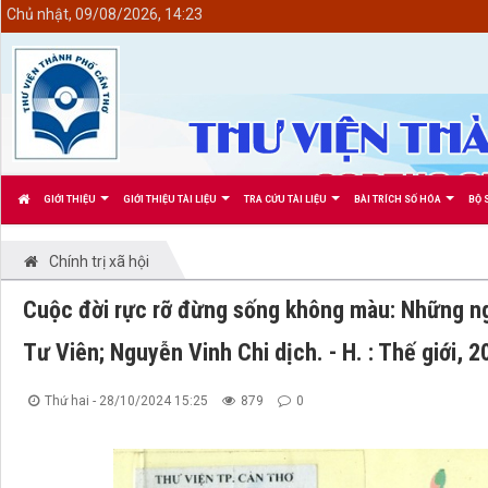
<
Chủ nhật, 09/08/2026, 14:23
GIỚI THIỆU
GIỚI THIỆU TÀI LIỆU
TRA CỨU TÀI LIỆU
BÀI TRÍCH SỐ HÓA
BỘ 
Chính trị xã hội
Cuộc đời rực rỡ đừng sống không màu: Những ngh
Tư Viên; Nguyễn Vinh Chi dịch. - H. : Thế giới, 2
Thứ hai - 28/10/2024 15:25
879
0