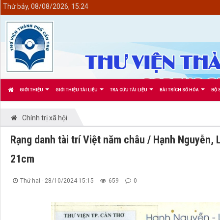
<
Thứ bảy, 08/08/2026, 15:24
GIỚI THIỆU
GIỚI THIỆU TÀI LIỆU
TRA CỨU TÀI LIỆU
BÀI TRÍCH SỐ HÓA
BỘ 
Chính trị xã hội
Rạng danh tài trí Việt năm châu / Hạnh Nguyễn, Lệ 
21cm
Thứ hai - 28/10/2024 15:15
659
0