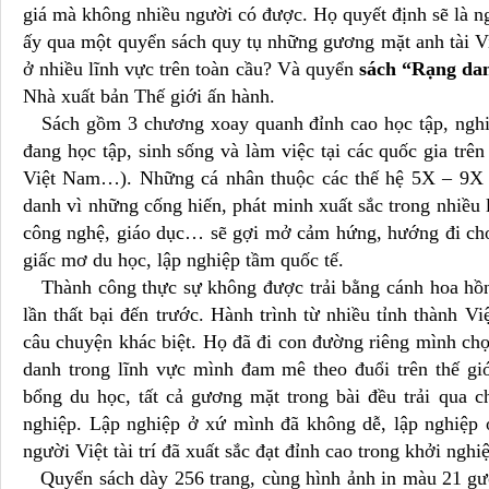
giá mà không nhiều người có được. Họ quyết định sẽ là ngư
ấy qua một quyển sách quy tụ những gương mặt anh tài Vi
ở nhiều lĩnh vực trên toàn cầu? Và quyển
sách “Rạng dan
Nhà xuất bản Thế giới ấn hành.
Sách gồm 3 chương xoay quanh đỉnh cao học tập, nghiê
đang học tập, sinh sống và làm việc tại các quốc gia trên
Việt Nam…). Những cá nhân thuộc các thế hệ 5X – 9X đ
danh vì những cống hiến, phát minh xuất sắc trong nhiều 
công nghệ, giáo dục… sẽ gợi mở cảm hứng, hướng đi cho 
giấc mơ du học, lập nghiệp tầm quốc tế.
Thành công thực sự không được trải bằng cánh hoa hồng
lần thất bại đến trước. Hành trình từ nhiều tỉnh thành V
câu chuyện khác biệt. Họ đã đi con đường riêng mình chọ
danh trong lĩnh vực mình đam mê theo đuổi trên thế gi
bổng du học, tất cả gương mặt trong bài đều trải qua 
nghiệp. Lập nghiệp ở xứ mình đã không dễ, lập nghiệp 
người Việt tài trí đã xuất sắc đạt đỉnh cao trong khởi nghi
Quyển sách dày 256 trang, cùng hình ảnh in màu 21 gươ