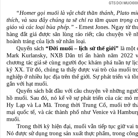
GTS DOI MUOI00
“Homer gọi muối là vật chất thần thánh, Plato miêu 
thích, và sau đây chúng ta sẽ chỉ ra tầm quan trọng 
giáo và các loại bùa phép.”
- Ernest Jones
.
Ngay từ th
hàng đắt giá được săn lùng ráo riết; câu chuyện về 
hoành tráng của lịch sử nhân loại.
Quyển sách
“Đời muối – lịch sử thể giới”
là một 
Mark Kurlansky, NXB Dân trí ấn hành năm 2022 vớ
chương tác giả
sẽ cùng người đọc khám phá tuần tự lịch
kỷ XX. Từ đó, chúng ta thấy được vai trò của muối tro
nghiệp ở nhiều lục địa trên thế giới. Sự phát triển và tồ
gắn với hạt muối.
Quyển sách bắt đầu với câu chuyện về những người ti
hồ muối. Sau đó, nó kể về sự phát triển của các mỏ 
Hy Lạp và La Mã. Trong thời Trung Cổ, muối trở th
mại quốc tế, và các thành phố như Venice và Hamburg
muối.
Trong thời kỳ hiện đại, muối vẫn tiếp tục giữ vai tr
Nó được sử dụng trong sản xuất thực phẩm, trong công