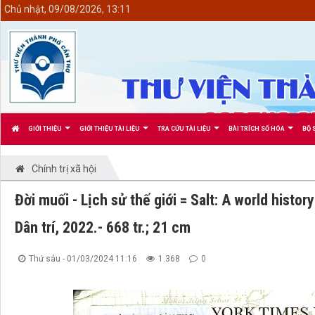
<
Chủ nhật, 09/08/2026, 13:11
GIỚI THIỆU
GIỚI THIỆU TÀI LIỆU
TRA CỨU TÀI LIỆU
BÀI TRÍCH SỐ HÓA
BỘ 
Chính trị xã hội
Đời muối - Lịch sử thế giới = Salt: A world histor
Dân trí, 2022.- 668 tr.; 21 cm
Thứ sáu - 01/03/2024 11:16
1.368
0