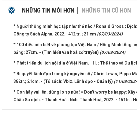
NHỮNG TIN MỚI HƠN
NHỮNG TIN CŨ HƠN
* Người thông minh học tập như thế nào / Ronald Gross ; Dịch: 
Công ty Sách Alpha, 2022.- 412 tr. ; 21 cm
(07/03/2024)
* 100 điều nên biết về phong tục Việt Nam / Hồng Minh tổng hợp 
bảng; 27cm. - (Tìm hiểu văn hoá cổ truyền)
(07/03/2024)
* Phát triển du lịch nội địa ở Việt Nam. - H. : Thể thao và Du lị
* Bí quyết lãnh đạo trong kỷ nguyên số / Chris Lewis, Pippa Ma
382tr.; 21cm. - (Tủ sách: Vbiz. Lãnh đạo - Quản lý)
(11/03/202
* Con hãy vui lên, đừng lo sợ nữa! = Don't worry be happy: Xây 
Châu Sa dịch. - Thanh Hoá : Nxb. Thanh Hoá, 2022. - 151tr. : 