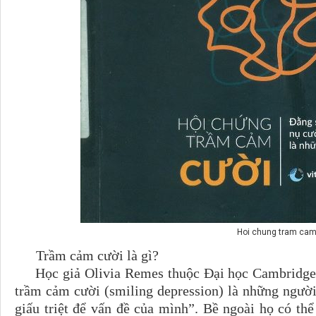
Hoi chung tram cam
Trầm cảm cười là gì?
Học giả Olivia Remes thuộc Đại học Cambridge, 
trầm cảm cười (smiling depression) là những người
giấu triệt để vấn đề của mình”. Bề ngoài họ có thể 