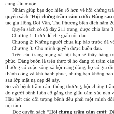
cùng sầu muộn.
Nhằm giúp bạn đọc hiểu rõ hơn về hội chứng trầm
quyển sách “
Hội chứng trầm cảm cười: Đằng sau 
tác giả Hồng Bội Vân, Thu Phương biên dịch năm 2
Quyển sách có độ dày 211 trang, được chia làm 
Chương 1: Cười để che giấu nỗi đau.
Chương 2: Những người chưa kịp báo trước đã vội
Chương 3: Cho mình quyền được buồn đau.
Trên các trang mạng xã hội bạn sẽ thấy hàng t
phúc. Đáng buồn là trên thực tế họ đang bị trầm 
thường có cuộc sống xã hội năng động, họ có gia đìn
thành công và khá hạnh phúc, nhưng bạn không bao 
sau lớp mặt nạ đẹp đẽ này.
So với bệnh trầm cảm thông thường, hội chứng tr
do người bệnh luôn cố gắng che giấu cảm xúc nên v
Hầu hết các đối tượng bệnh đều phải một mình đối
nội tâm.
Đọc quyển sách “
Hội chứng trầm cảm cười: Đằ