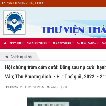
<
Thứ sáu, 07/08/2026, 11:09
GIỚI THIỆU
GIỚI THIỆU TÀI LIỆU
TRA CỨU TÀI LIỆU
BÀI TRÍCH SỐ HÓA
BỘ 
Chính trị xã hội
Hội chứng trầm cảm cười: Đằng sau nụ cười hạnh
Vân; Thu Phương dịch. - H. : Thế giới, 2022. - 21
Thứ tư - 29/11/2023 09:15
4.665
0