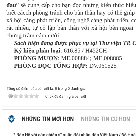
đau
” sẽ cung cấp cho bạn đọc những kiến thức hiểu
biết cácch phòng tránh cho bản thân hay có thể giúp
xã hội càng phát triển, công nghệ càng phát triển, 
rất nhiều, tự cô lập bản thân với xã hội bên ngoà
chứng trầm cảm cười.
Sách hiện đang được phục vụ tại Thư viện TP. 
Ký hiệu phân loại
: 616.85 / H452CH
PHÒNG MƯỢN
: ME.008884; ME.008885
PHÒNG ĐỌC TỔNG HỢP:
DV.061525
Tổng số điểm của bài viết là: 0 trong 0 đánh giá
Click để đánh giá bài viết
NHỮNG TIN MỚI HƠN
NHỮNG TIN CŨ HƠN
* Bác Hồ với các chiến sĩ quân đội nhân dân Việt Nam / Đỗ Hoà