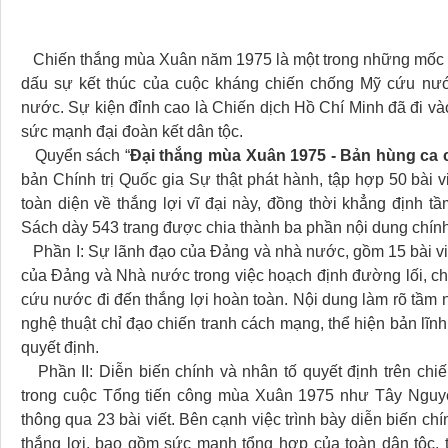
Chiến thắng mùa Xuân năm 1975 là một trong những mốc son
dấu sự kết thúc của cuộc kháng chiến chống Mỹ cứu nướ
nước. Sự kiện đỉnh cao là Chiến dịch Hồ Chí Minh đã đi vào 
sức mạnh đại đoàn kết dân tộc.
Quyển sách “
Đại thắng mùa Xuân 1975 - Bản hùng ca c
bản Chính trị Quốc gia Sự thật phát hành, tập hợp 50 bài v
toàn diện về thắng lợi vĩ đại này, đồng thời khẳng định tầ
Sách dày 543 trang được chia thành ba phần nội dung chín
Phần I: Sự lãnh đạo của Đảng và nhà nước, gồm 15 bài viết,
của Đảng và Nhà nước trong việc hoạch định đường lối, ch
cứu nước đi đến thắng lợi hoàn toàn. Nội dung làm rõ tầm 
nghệ thuật chỉ đạo chiến tranh cách mạng, thể hiện bản lĩnh
quyết định.
Phần II: Diễn biến chính và nhân tố quyết định trên chiến
trong cuộc Tổng tiến công mùa Xuân 1975 như Tây Nguy
thông qua 23 bài viết. Bên cạnh việc trình bày diễn biến ch
thắng lợi, bao gồm sức mạnh tổng hợp của toàn dân tộc, 