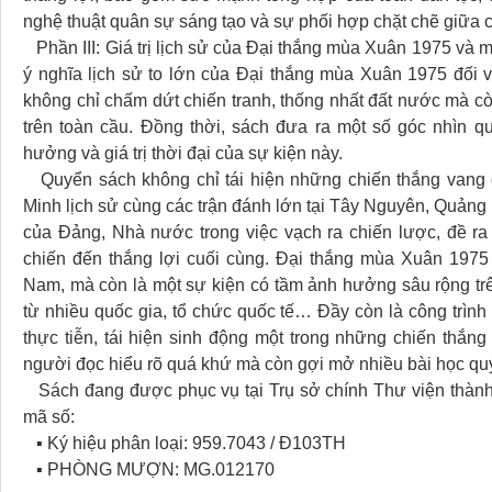
nghệ thuật quân sự sáng tạo và sự phối hợp chặt chẽ giữa 
Phần III: Giá trị lịch sử của Đại thắng mùa Xuân 1975 và mộ
ý nghĩa lịch sử to lớn của Đại thắng mùa Xuân 1975 đối v
không chỉ chấm dứt chiến tranh, thống nhất đất nước mà cò
trên toàn cầu. Đồng thời, sách đưa ra một số góc nhìn q
hưởng và giá trị thời đại của sự kiện này.
Quyển sách không chỉ tái hiện những chiến thắng vang 
Minh lịch sử cùng các trận đánh lớn tại Tây Nguyên, Quảng T
của Đảng, Nhà nước trong việc vạch ra chiến lược, đề r
chiến đến thắng lợi cuối cùng. Đại thắng mùa Xuân 1975 
Nam, mà còn là một sự kiện có tầm ảnh hưởng sâu rộng trê
từ nhiều quốc gia, tổ chức quốc tế… Đầy còn là công trình 
thực tiễn, tái hiện sinh động một trong những chiến thắng
người đọc hiểu rõ quá khứ mà còn gợi mở nhiều bài học quý 
Sách đang được phục vụ tại Trụ sở chính Thư viện thành
mã số:
▪ Ký hiệu phân loại: 959.7043 / Đ103TH
▪ PHÒNG MƯỢN: MG.012170