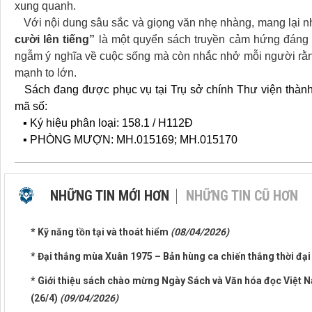
xung quanh.
Với nội dung sâu sắc và giọng văn nhẹ nhàng, mang lại nhiề
cười lên tiếng”
là một quyển sách truyền cảm hứng đáng
ngẫm ý nghĩa về cuộc sống mà còn nhắc nhở mỗi người rằng 
mạnh to lớn.
Sách đang được phục vụ tại Trụ sở chính Thư viện thành
mã số:
▪ Ký hiệu phân loại: 158.1 / H112Đ
▪ PHÒNG MƯỢN: MH.015169; MH.015170
NHỮNG TIN MỚI HƠN
NHỮNG TIN CŨ HƠN
* Kỹ năng tồn tại và thoát hiểm
(08/04/2026)
* Đại thắng mùa Xuân 1975 – Bản hùng ca chiến thắng thời đạ
* Giới thiệu sách chào mừng Ngày Sách và Văn hóa đọc Việt N
(26/4)
(09/04/2026)