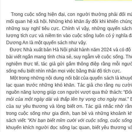
Trong cuộc sống hiện đại, con người thường phải đối mặt 
mối quan hệ xã hội. Những khó khăn ấy đôi khi khiến chúng 
những suy nghĩ tiêu cực. Chính vì vậy, những quyển sách
lượng tích cực và niềm tin vào cuộc sống luôn có ý nghĩa đ
Dương An là một quyển sách như vậy.
Được Nhà xuất bản Hà Nội phát hành năm
2024 và có độ 
bài viết ngắn mang tính chia sẻ, suy ngẫm về cuộc sống. T
nghiệm thực tế, tác giả gửi gắm thông điệp rằng mỗi ngườ
sống nếu biết nhìn nhận mọi việc bằng thái độ tích cực.
Một trong những nội dung nổi bật của quyển sách là khuyến
lạc quan trước những khó khăn. Tác giả cho rằng nụ cười 
nguồn năng lượng giúp con người vượt qua thử thách: “
Đôi
mỏi của một ngày dài và thắp lên hy vọng cho ngày mai
.”
của sự yêu thương và lòng biết ơn. Tác giả nhắc nhở rằn
trong cuộc sống như gia đình, bạn bè và những khoảnh k
sách viết: “
Khi bạn biết mỉm cười với cuộc sống, cuộc sống
khuyến khích người đọc sống lạc quan, biết yêu thương v