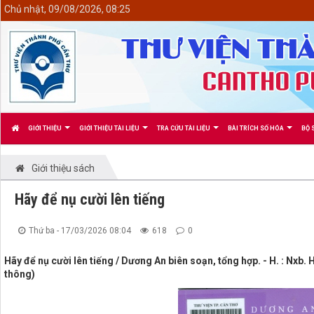
<
Chủ nhật, 09/08/2026, 08:25
GIỚI THIỆU
GIỚI THIỆU TÀI LIỆU
TRA CỨU TÀI LIỆU
BÀI TRÍCH SỐ HÓA
BỘ 
Giới thiệu sách
Hãy để nụ cười lên tiếng
Thứ ba - 17/03/2026 08:04
618
0
Hãy để nụ cười lên tiếng / Dương An biên soạn, tổng hợp. - H. : Nxb. 
thông)