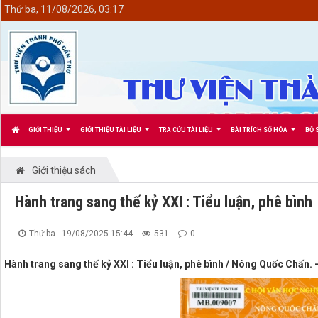
<
Thứ ba, 11/08/2026, 03:17
GIỚI THIỆU
GIỚI THIỆU TÀI LIỆU
TRA CỨU TÀI LIỆU
BÀI TRÍCH SỐ HÓA
BỘ 
Giới thiệu sách
Hành trang sang thế kỷ XXI : Tiểu luận, phê bình
Thứ ba - 19/08/2025 15:44
531
0
Hành trang sang thế kỷ XXI : Tiểu luận, phê bình / Nông Quốc Chấn. - 