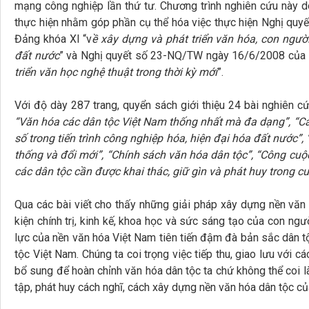
mạng công nghiệp lần thứ tư. Chương trình nghiên cứu này d
thực hiện nhằm góp phần cụ thể hóa việc thực hiện Nghị quyế
Đảng khóa XI “v
ề xây dựng và phát triển văn hóa, con ngườ
đất nước
” và Nghị quyết số 23-NQ/TW ngày 16/6/2008 của B
triển văn học nghệ thuật trong thời kỳ mới
”.
Với độ dày 287 trang, quyển sách giới thiệu 24 bài nghiên c
“Văn hóa các dân tộc Việt Nam thống nhất mà đa dạng”, “Cái
số trong tiến trình công nghiệp hóa, hiện đại hóa đất nước”, “
thống và đổi mới”, “Chính sách văn hóa dân tộc”, “Công cuộc
các dân tộc cần được khai thác, giữ gìn và phát huy trong c
Qua các bài viết cho thấy những giải pháp xây dựng nền văn 
kiện chính trị, kinh kế, khoa học và sức sáng tạo của con ngư
lực của nền văn hóa Việt Nam tiên tiến đậm đà bản sắc dân t
tộc Việt Nam. Chúng ta coi trọng việc tiếp thu, giao lưu với cá
bổ sung để hoàn chỉnh văn hóa dân tộc ta chứ không thể coi là
tập, phát huy cách nghĩ, cách xây dựng nền văn hóa dân tộc củ