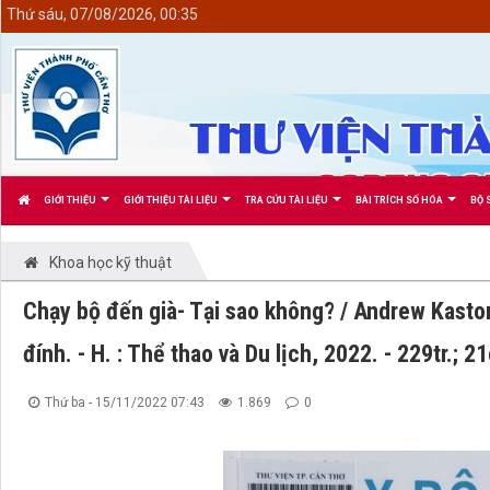
<
Thứ sáu, 07/08/2026, 00:35
GIỚI THIỆU
GIỚI THIỆU TÀI LIỆU
TRA CỨU TÀI LIỆU
BÀI TRÍCH SỐ HÓA
BỘ 
Khoa học kỹ thuật
Chạy bộ đến già- Tại sao không? / Andrew Kasto
đính. - H. : Thể thao và Du lịch, 2022. - 229tr.; 2
Thứ ba - 15/11/2022 07:43
1.869
0