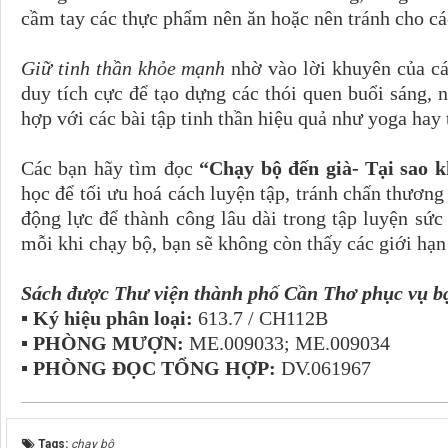
cầm tay các thực phẩm nên ăn hoặc nên tránh cho cá
Giữ tinh thần khỏe mạnh
nhờ vào lời khuyên của các
duy tích cực để tạo dựng các thói quen buổi sáng, 
hợp với các bài tập tinh thần hiệu quả như yoga hay 
Các bạn hãy tìm đọc
“Chạy bộ đến già- Tại sao 
học để tối ưu hoá cách luyện tập, tránh chấn thương 
động lực để thành công lâu dài trong tập luyện sức
mỗi khi chạy bộ, bạn sẽ không còn thấy các giới hạ
Sách được Thư viện thành phố Cần Thơ phục vụ bạ
▪ Ký hiệu phân loại:
613.7 / CH112B
▪ PHÒNG MƯỢN:
ME.009033; ME.009034
▪ PHÒNG ĐỌC TỔNG HỢP:
DV.061967
Tags:
chạy bộ