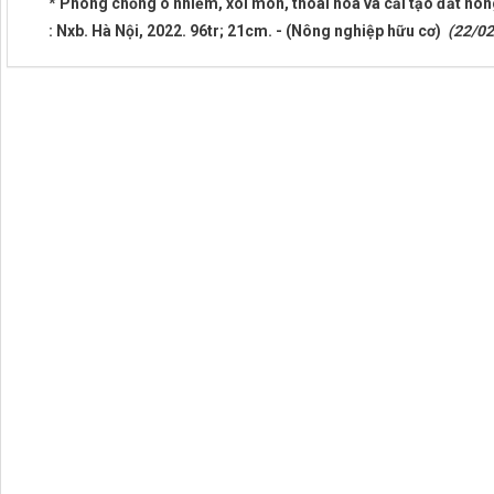
* Phòng chống ô nhiễm, xói mòn, thoái hoá và cải tạo đất nôn
: Nxb. Hà Nội, 2022. 96tr; 21cm. - (Nông nghiệp hữu cơ)
(22/02