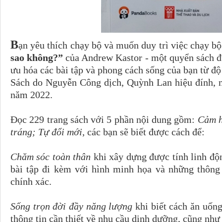
B
ạn yêu thích chạy bộ và muốn duy trì việc chạy b
sao không?”
của Andrew Kastor - một quyển sách đ
ưu hóa các bài tập và phong cách sống của bạn từ độ 
Sách do Nguyễn Công dịch, Quỳnh Lan hiệu đính, n
năm 2022.
Đọc 229 trang sách với 5 phần nội dung gồm:
Cảm h
tráng; Tự đổi mới
, các bạn sẽ biết được cách để:
Chăm sóc toàn thân
khi xây dựng được tính linh độ
bài tập đi kèm với hình minh họa và những thông t
chính xác.
Sống trọn đời đầy năng lượng
khi biết cách ăn uốn
thông tin cần thiết về nhu cầu dinh dưỡng, cũng n