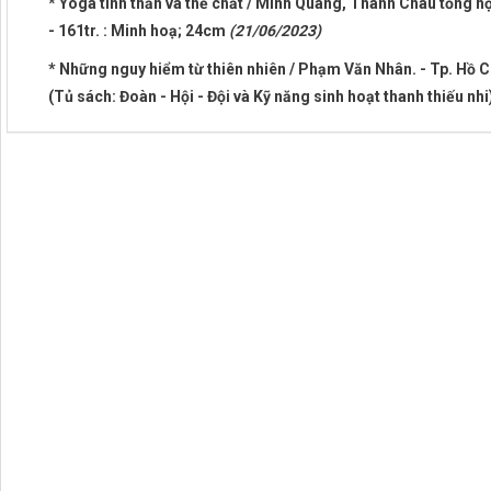
* Yoga tinh thần và thể chất / Minh Quang, Thanh Châu tổng hợp,
- 161tr. : Minh hoạ; 24cm
(21/06/2023)
* Những nguy hiểm từ thiên nhiên / Phạm Văn Nhân. - Tp. Hồ Chí
(Tủ sách: Đoàn - Hội - Đội và Kỹ năng sinh hoạt thanh thiếu nhi