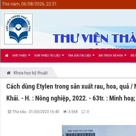
<
Thứ năm, 06/08/2026, 22:31
GIỚI THIỆU
GIỚI THIỆU TÀI LIỆU
TRA CỨU TÀI LIỆU
BÀI TRÍCH SỐ HÓA
BỘ 
Khoa học kỹ thuật
Cách dùng Etylen trong sản xuất rau, hoa, quả
Khải. - H. : Nông nghiệp, 2022. - 63tr. : Minh hoạ
Thứ sáu - 31/03/2023 16:40
3.568
0