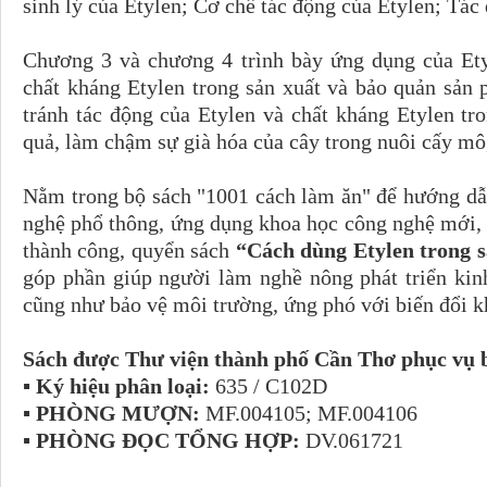
sinh lý của Etylen; Cơ chế tác động của Etylen; Tác
Chương 3 và chương 4 trình bày ứng dụng của Ety
chất kháng Etylen trong sản xuất và bảo quản sản
tránh tác động của Etylen và chất kháng Etylen t
quả, làm chậm sự già hóa của cây trong nuôi cấy mô
Nằm trong bộ sách "1001 cách làm ăn" để hướng dẫ
nghệ phổ thông, ứng dụng khoa học công nghệ mới,
thành công, quyển sách
“Cách dùng Etylen trong s
góp phần giúp người làm nghề nông phát triển kinh
cũng như bảo vệ môi trường, ứng phó với biến đổi k
Sách được Thư viện thành phố Cần Thơ phục vụ b
▪ Ký hiệu phân loại:
635 / C102D
▪ PHÒNG MƯỢN:
MF.004105; MF.004106
▪ PHÒNG ĐỌC TỔNG HỢP:
DV.061721