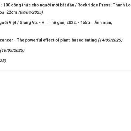
g : 100 công thức cho người mới bắt đầu / Rockridge Press; Thanh L
h hoạ; 22cm
(09/04/2025)
i Việt / Giang Vũ. - H. : Thế giới, 2022. - 155tr. : Ảnh màu;
d cancer - The powerful effect of plant-based eating
(14/05/2025)
(16/05/2025)
25)