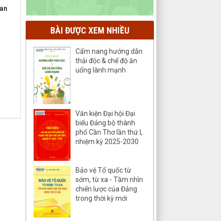
oan
BÀI ĐƯỢC XEM NHIỀU
Cẩm nang hướng dẫn
thải độc & chế độ ăn
uống lành mạnh
Văn kiện Đại hội Đại
biểu Đảng bộ thành
phố Cần Thơ lần thứ I,
nhiệm kỳ 2025-2030
Bảo vệ Tổ quốc từ
sớm, từ xa - Tầm nhìn
chiến lược của Đảng
trong thời kỳ mới