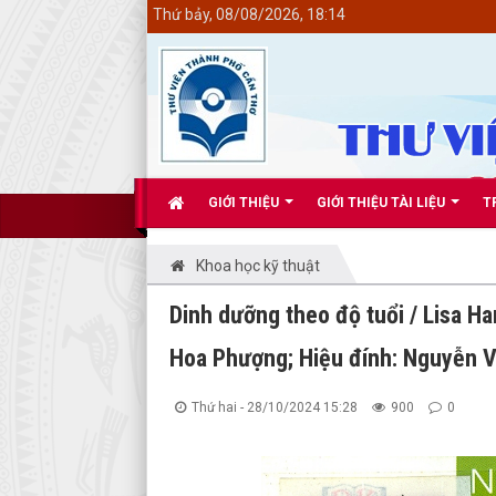
<
Thứ bảy, 08/08/2026, 18:14
GIỚI THIỆU
GIỚI THIỆU TÀI LIỆU
T
Khoa học kỹ thuật
Dinh dưỡng theo độ tuổi / Lisa H
Hoa Phượng; Hiệu đính: Nguyễn Văn
Thứ hai - 28/10/2024 15:28
900
0