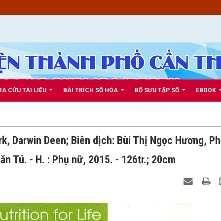
RA CỨU TÀI LIỆU
BÀI TRÍCH SỐ HÓA
BỘ SƯU TẬP SỐ
EBOOK
ark, Darwin Deen; Biên dịch: Bùi Thị Ngọc Hương, P
 Tú. - H. : Phụ nữ, 2015. - 126tr.; 20cm