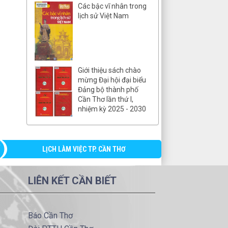
Các bậc vĩ nhân trong
lịch sử Việt Nam
Giới thiệu sách chào
mừng Đại hội đại biểu
Đảng bộ thành phố
Cần Thơ lần thứ I,
nhiệm kỳ 2025 - 2030
LỊCH LÀM VIỆC TP. CẦN THƠ
LIÊN KẾT CẦN BIẾT
Báo Cần Thơ