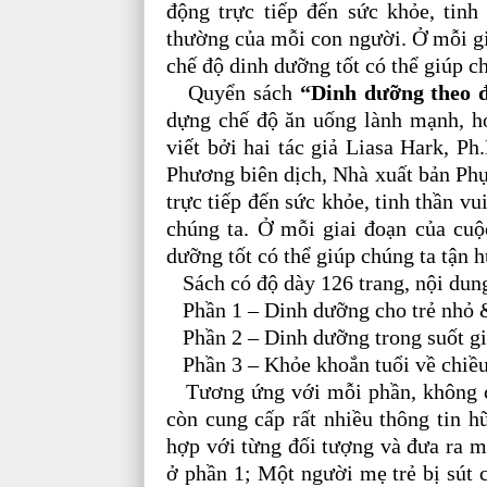
động trực tiếp đến sức khỏe, tinh 
thường của mỗi con người. Ở mỗi gia
chế độ dinh dưỡng t
ốt có thể giúp c
Quyển sách
“Dinh dưỡng theo 
dựng chế độ ăn uống lành mạnh, hợ
viết bởi hai tác giả Liasa Hark, 
Phương biên dịch, Nhà xuất bản Phụ
trực tiếp đến sức khỏe, tinh thần vu
chúng ta. Ở mỗi giai đoạn của cuộc
dưỡng tốt có thể giúp chúng ta tận 
Sách có độ dày 126 trang, nội dung 
Phần 1 – Dinh dưỡng cho trẻ nhỏ &
Phần 2 – Dinh dưỡng trong suốt gi
Phần 3 – Khỏe khoắn tuổi về chiều
Tương ứng với mỗi phần, không chỉ
còn cung cấp rất nhiều thông tin 
hợp với từng đối tượng và đưa ra m
ở phần 1; Một người mẹ trẻ bị sút 