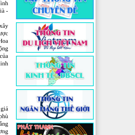
bình
ià -
 xây
được
 Hoa
động
 của
dinh
 giả
 phù
rắng
ương