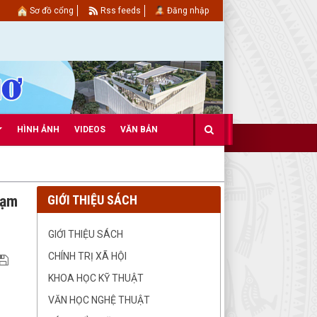
Sơ đồ cổng
Rss feeds
Đăng nhập
HÌNH ẢNH
VIDEOS
VĂN BẢN
hạm
GIỚI THIỆU SÁCH
GIỚI THIỆU SÁCH
CHÍNH TRỊ XÃ HỘI
KHOA HỌC KỸ THUẬT
VĂN HỌC NGHỆ THUẬT