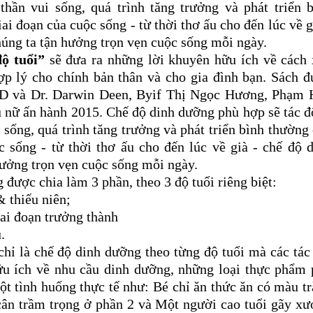
thần vui sống, quá trình tăng trưởng và phát triển 
i đoạn của cuộc sống - từ thời thơ ấu cho đến lúc về g
húng ta tận hưởng trọn vẹn cuộc sống mỗi ngày.
độ tuổi”
sẽ đưa ra những lời khuyên hữu ích về cách
p lý cho chính bản thân và cho gia đình bạn. Sách 
Ph.D và Dr. Darwin Deen, Byif Thị Ngọc Hương, Phạm
 nữ ấn hành 2015. Chế độ dinh dưỡng phù hợp sẽ tác 
i sống, quá trình tăng trưởng và phát triển bình thường
 sống - từ thời thơ ấu cho đến lúc về già - chế độ 
hưởng trọn vẹn cuộc sống mỗi ngày.
được chia làm 3 phần, theo 3 độ tuổi riêng biệt:
 thiếu niên;
ai đoạn trưởng thành
.
 là chế độ dinh dưỡng theo từng độ tuổi mà các tác
hữu ích về nhu cầu dinh dưỡng, những loại thực phẩm
ột tình huống thực tế như: Bé chỉ ăn thức ăn có màu t
cân trầm trọng ở phần 2 và Một người cao tuổi gãy x