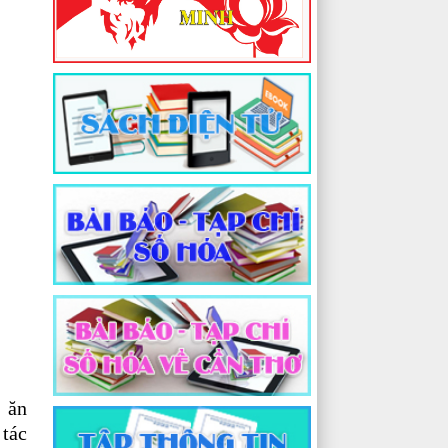
 ăn
 tác