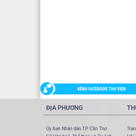
KÊNH FACEBOOK THƯ VIỆN
ĐỊA PHƯƠNG
TH
Ủy ban Nhân dân TP. Cần Thơ
Tran