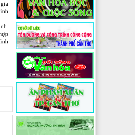
 gia
dinh
ình.
 hợp
bình