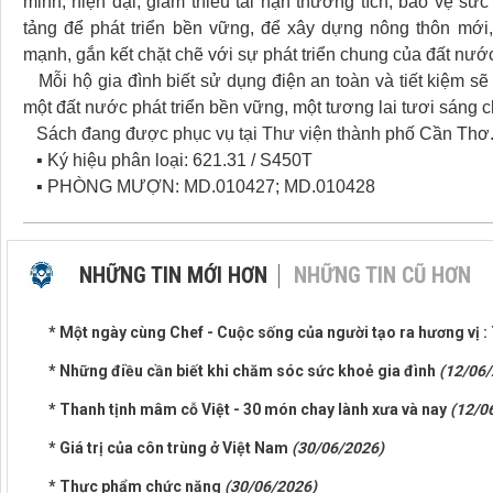
minh, hiện đại, giảm thiểu tai nạn thương tích, bảo vệ sứ
tảng để phát triển bền vững, để xây dựng nông thôn mới
mạnh, gắn kết chặt chẽ với sự phát triển chung của đất nướ
Mỗi hộ gia đình biết sử dụng điện an toàn và tiết kiệm 
một đất nước phát triển bền vững, một tương lai tươi sáng c
Sách đang được phục vụ tại Thư viện thành phố Cần Thơ. 
▪ Ký hiệu phân loại: 621.31 / S450T
▪ PHÒNG MƯỢN: MD.010427; MD.010428
NHỮNG TIN MỚI HƠN
NHỮNG TIN CŨ HƠN
* Một ngày cùng Chef - Cuộc sống của người tạo ra hương vị :
* Những điều cần biết khi chăm sóc sức khoẻ gia đình
(12/06/
* Thanh tịnh mâm cỗ Việt - 30 món chay lành xưa và nay
(12/0
* Giá trị của côn trùng ở Việt Nam
(30/06/2026)
* Thực phẩm chức năng
(30/06/2026)