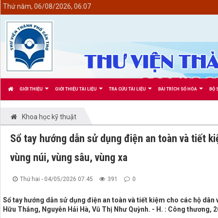
<
Thứ năm, 06/08/2026, 06:07
GIỚI THIỆU
GIỚI THIỆU TÀI LIỆU
TRA CỨU TÀI LIỆU
BÀI TRÍCH SỐ HÓA
BỘ 
Khoa học kỹ thuật
Sổ tay hướng dẫn sử dụng điện an toàn và tiết k
vùng núi, vùng sâu, vùng xa
Thứ hai - 04/05/2026 07:45
391
0
Sổ tay hướng dẫn sử dụng điện an toàn và tiết kiệm cho các hộ dân 
Hữu Thắng, Nguyễn Hải Hà, Vũ Thị Như Quỳnh. - H. : Công thương, 20