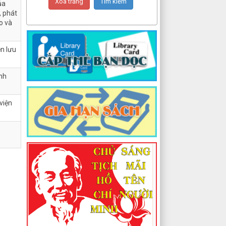
ủa
, phát
o và
ện lưu
anh
viện