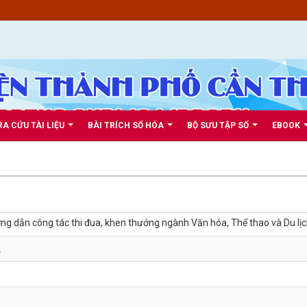
RA CỨU TÀI LIỆU
BÀI TRÍCH SỐ HÓA
BỘ SƯU TẬP SỐ
EBOOK
ng dẫn công tác thi đua, khen thưởng ngành Văn hóa, Thể thao và Du lị
L