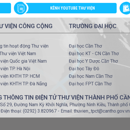
KÊNH YOUTUBE THƯ VIỆN
Ư VIỆN CÔNG CỘNG
TRƯỜNG ĐẠI HỌC
g tin hoạt động Thư viện
Đại học Cần Thơ
Thư viện Việt Nam
Đại học KT - CN Cần Thơ
viện Quốc gia Việt Nam
Đại học Y Dược Cần Thơ
viện TP. Hà Nội
Đại học Tây Đô
 viện KHTH TP. HCM
Đại học Nam Cần Thơ
 viện KHTH TP. Đà Nẵng
Đại học FPT Cần Thơ
 THÔNG TIN ĐIỆN TỬ THƯ VIỆN THÀNH PHỐ CẦ
: Số 29, Đường Nam Kỳ Khởi Nghĩa, Phường Ninh Kiều, Thành phố
Điện thoại: (0292) 3.820967 - Email: thuvien_tpct@cantho.gov.vn