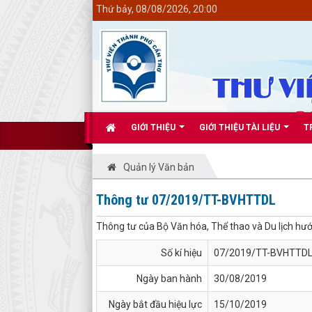
<
Thứ bảy, 08/08/2026, 20:00
GIỚI THIỆU
GIỚI THIỆU TÀI LIỆU
T
Quản lý Văn bản
Thông tư 07/2019/TT-BVHTTDL
Thông tư của Bộ Văn hóa, Thể thao và Du lịch hướ
Số kí hiệu
07/2019/TT-BVHTTD
Ngày ban hành
30/08/2019
Ngày bắt đầu hiệu lực
15/10/2019