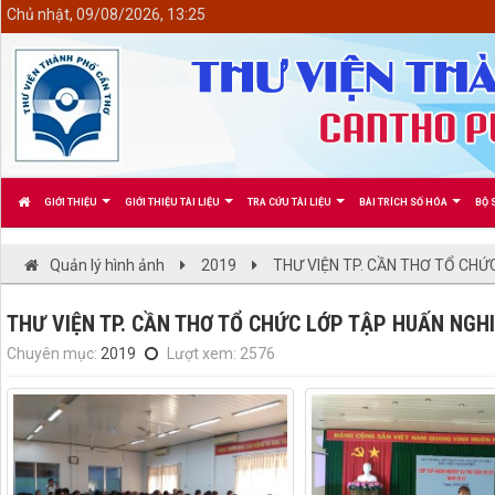
<
Chủ nhật, 09/08/2026, 13:25
GIỚI THIỆU
GIỚI THIỆU TÀI LIỆU
TRA CỨU TÀI LIỆU
BÀI TRÍCH SỐ HÓA
BỘ 
Quản lý hình ảnh
2019
THƯ VIỆN TP. CẦN THƠ TỔ CHỨ
THƯ VIỆN TP. CẦN THƠ TỔ CHỨC LỚP TẬP HUẤN NGH
Chuyên mục:
2019
Lượt xem: 2576