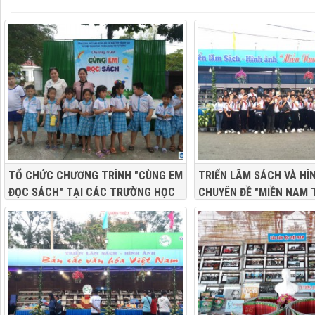
TỔ CHỨC CHƯƠNG TRÌNH "CÙNG EM
TRIỂN LÃM SÁCH VÀ HÌ
ĐỌC SÁCH" TẠI CÁC TRƯỜNG HỌC
CHUYÊN ĐỀ "MIỀN NAM 
TIM NGƯỜI" PHỤC VỤ "N
LỊCH - ĐÊM HOA ĐĂNG N
LẦN THỨ III NĂM 2019"