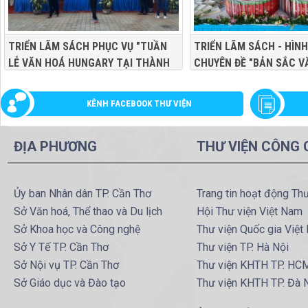
TRIỂN LÃM SÁCH PHỤC VỤ "TUẦN
TRIỂN LÃM SÁCH - HÌN
LỄ VĂN HOÁ HUNGARY TẠI THÀNH
CHUYÊN ĐỀ "BẢN SẮC V
PHỐ CẦN THƠ" NĂM 2019
TỘC VIỆT NAM" PHỤC V
VĂN HOÁ, THỂ THAO VÀ
KÊNH FACEBOOK THƯ VIỆN
QUẬN Ô MÔN - ĐẠI ĐOÀ
DÂN TỘC" TP. CẦN THƠ 
ĐỊA PHƯƠNG
THƯ VIỆN CÔNG
NĂM 2019
Ủy ban Nhân dân TP. Cần Thơ
Trang tin hoạt động Th
Sở Văn hoá, Thể thao và Du lịch
Hội Thư viện Việt Nam
Sở Khoa học và Công nghệ
Thư viện Quốc gia Việt
Sở Y Tế TP. Cần Thơ
Thư viện TP. Hà Nội
Sở Nội vụ TP. Cần Thơ
Thư viện KHTH TP. HC
Sở Giáo dục và Đào tạo
Thư viện KHTH TP. Đà 