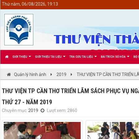
<
Thứ năm, 06/08/2026, 19:13
GIỚI THIỆU
GIỚI THIỆU TÀI LIỆU
TRA CỨU TÀI LIỆU
BÀI TRÍCH SỐ HÓA
BỘ 
Quản lý hình ảnh
2019
THƯ VIỆN TP CẦN THƠ TRIỂN L
THƯ VIỆN TP CẦN THƠ TRIỂN LÃM SÁCH PHỤC VỤ N
THỨ 27 - NĂM 2019
Chuyên mục:
2019
Lượt xem: 2860