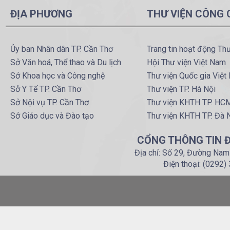
DÂN TỘC" TP. CẦN THƠ 
ĐỊA PHƯƠNG
THƯ VIỆN CÔNG
NĂM 2019
Ủy ban Nhân dân TP. Cần Thơ
Trang tin hoạt động Th
Sở Văn hoá, Thể thao và Du lịch
Hội Thư viện Việt Nam
Sở Khoa học và Công nghệ
Thư viện Quốc gia Việt
Sở Y Tế TP. Cần Thơ
Thư viện TP. Hà Nội
Sở Nội vụ TP. Cần Thơ
Thư viện KHTH TP. HC
Sở Giáo dục và Đào tạo
Thư viện KHTH TP. Đà 
CỔNG THÔNG TIN Đ
Địa chỉ: Số 29, Đường Nam
Điện thoại: (0292)