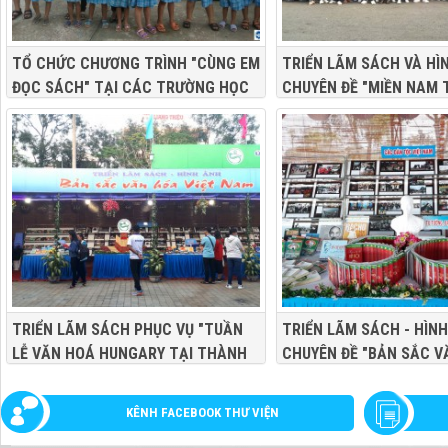
TỔ CHỨC CHƯƠNG TRÌNH "CÙNG EM
TRIỂN LÃM SÁCH VÀ HÌ
ĐỌC SÁCH" TẠI CÁC TRƯỜNG HỌC
CHUYÊN ĐỀ "MIỀN NAM 
TIM NGƯỜI" PHỤC VỤ "N
LỊCH - ĐÊM HOA ĐĂNG N
LẦN THỨ III NĂM 2019"
TRIỂN LÃM SÁCH PHỤC VỤ "TUẦN
TRIỂN LÃM SÁCH - HÌN
LỄ VĂN HOÁ HUNGARY TẠI THÀNH
CHUYÊN ĐỀ "BẢN SẮC V
PHỐ CẦN THƠ" NĂM 2019
TỘC VIỆT NAM" PHỤC V
VĂN HOÁ, THỂ THAO VÀ
KÊNH FACEBOOK THƯ VIỆN
QUẬN Ô MÔN - ĐẠI ĐOÀ