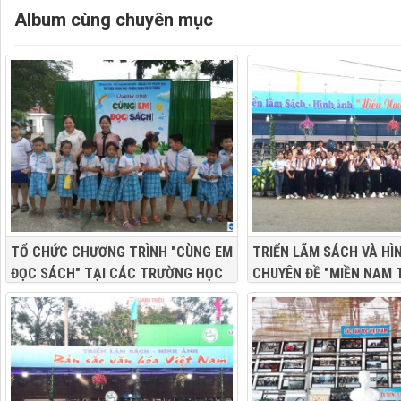
Album cùng chuyên mục
TỔ CHỨC CHƯƠNG TRÌNH "CÙNG EM
TRIỂN LÃM SÁCH VÀ HÌ
ĐỌC SÁCH" TẠI CÁC TRƯỜNG HỌC
CHUYÊN ĐỀ "MIỀN NAM 
TIM NGƯỜI" PHỤC VỤ "N
LỊCH - ĐÊM HOA ĐĂNG N
LẦN THỨ III NĂM 2019"