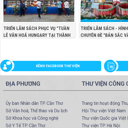
TRIỂN LÃM SÁCH PHỤC VỤ "TUẦN
TRIỂN LÃM SÁCH - HÌN
LỄ VĂN HOÁ HUNGARY TẠI THÀNH
CHUYÊN ĐỀ "BẢN SẮC V
PHỐ CẦN THƠ" NĂM 2019
TỘC VIỆT NAM" PHỤC V
VĂN HOÁ, THỂ THAO VÀ
QUẬN Ô MÔN - ĐẠI ĐOÀ
DÂN TỘC" TP. CẦN THƠ 
KÊNH FACEBOOK THƯ VIỆN
NĂM 2019
ĐỊA PHƯƠNG
THƯ VIỆN CÔNG
Ủy ban Nhân dân TP. Cần Thơ
Trang tin hoạt động Th
Sở Văn hoá, Thể thao và Du lịch
Hội Thư viện Việt Nam
Sở Khoa học và Công nghệ
Thư viện Quốc gia Việt
Sở Y Tế TP. Cần Thơ
Thư viện TP. Hà Nội