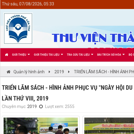
<
Thứ sáu, 07/08/2026, 05:33
GIỚI THIỆU
GIỚI THIỆU TÀI LIỆU
TRA CỨU TÀI LIỆU
BÀI TRÍCH SỐ HÓA
BỘ 
Quản lý hình ảnh
2019
TRIỂN LÃM SÁCH - HÌNH ẢNH PHỤ
TRIỂN LÃM SÁCH - HÌNH ẢNH PHỤC VỤ "NGÀY HỘI DU 
LẦN THỨ VIII, 2019
Chuyên mục:
2019
Lượt xem: 2555