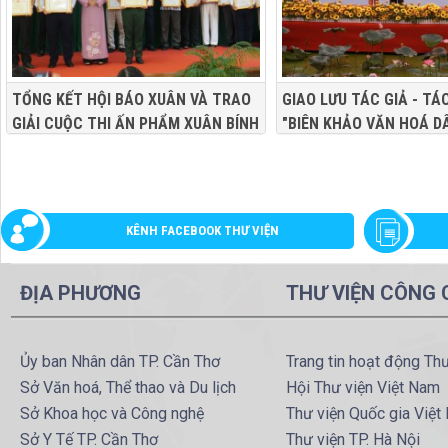
TỔNG KẾT HỘI BÁO XUÂN VÀ TRAO
GIAO LƯU TÁC GIẢ - T
GIẢI CUỘC THI ẤN PHẨM XUÂN BÍNH
"BIÊN KHẢO VĂN HOÁ D
NGỌ NĂM 2026 THÀNH PHỐ CẦN
CẦN THƠ" - THS. THÁI
THƠ
KÊNH FACEBOOK THƯ VIỆN
ĐỊA PHƯƠNG
THƯ VIỆN CÔNG
Ủy ban Nhân dân TP. Cần Thơ
Trang tin hoạt động Th
Sở Văn hoá, Thể thao và Du lịch
Hội Thư viện Việt Nam
Sở Khoa học và Công nghệ
Thư viện Quốc gia Việt
Sở Y Tế TP. Cần Thơ
Thư viện TP. Hà Nội