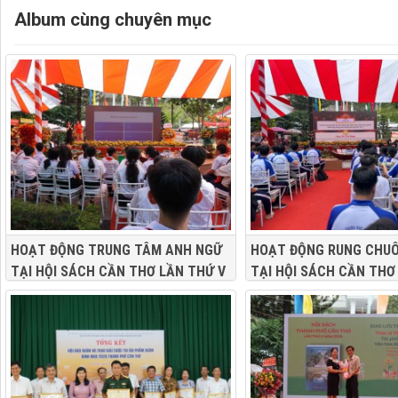
Album cùng chuyên mục
HOẠT ĐỘNG TRUNG TÂM ANH NGỮ
HOẠT ĐỘNG RUNG CHU
TẠI HỘI SÁCH CẦN THƠ LẦN THỨ V
TẠI HỘI SÁCH CẦN THƠ
NĂM 2026
NĂM 2026