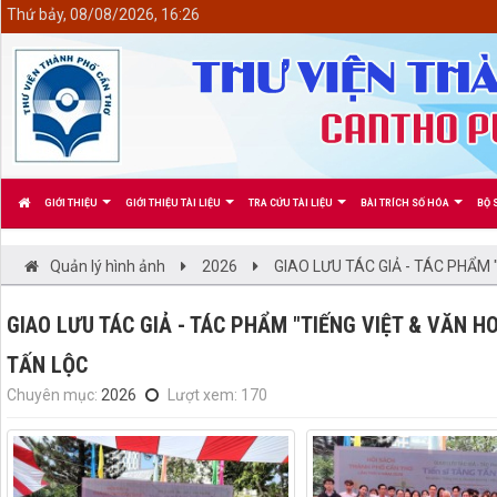
<
Thứ bảy, 08/08/2026, 16:26
GIỚI THIỆU
GIỚI THIỆU TÀI LIỆU
TRA CỨU TÀI LIỆU
BÀI TRÍCH SỐ HÓA
BỘ 
Quản lý hình ảnh
2026
GIAO LƯU TÁC GIẢ - TÁC PHẨM 
GIAO LƯU TÁC GIẢ - TÁC PHẨM "TIẾNG VIỆT & VĂN H
TẤN LỘC
Chuyên mục:
2026
Lượt xem: 170