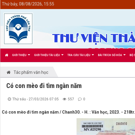
<
Thứ bảy, 08/08/2026, 15:55
GIỚI THIỆU
GIỚI THIỆU TÀI LIỆU
TRA CỨU TÀI LIỆU
BÀI TRÍCH SỐ HÓA
BỘ 
Tác phẩm văn học
Có con mèo đi tìm ngàn năm
Thứ sáu - 27/03/2026 07:05
557
0
Có con mèo đi tìm ngàn năm / Chanh30. - H. : Văn học, 2023. - 218tr