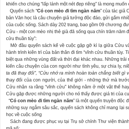
khiến cho chúng “lấp lánh một nét đẹp riêng” là mong muốn củ
Quyển sách “
Có con mèo đi tìm ngàn năm
” của tác giả
bản Văn học là câu chuyện giả tưởng độc đáo, gửi gắm nhiều
của cuộc sống. Sách dày 202 trang, bao gồm 09 chương đượ
Cửu - một con mèo nhị thẻ già đã sống qua chín trăm năm đằ
cửu thuần túy”:
Mở đầu quyển sách kể về cuộc gặp gỡ kì lạ giữa Cửu và
hành trình kiên trì của bản thân đi tìm “vĩnh cửu thuần túy. 
biệt qua những vùng đất và thời đại khác nhau. Những trả
kiến câu chuyện của con người như tình yêu, sự chia ly, ni
ta đã thay đổi”, “Cửu nhớ ra mình hoàn toàn chẳng biết gì 
thay đổi của con người, của thế giới - những thứ mà trướ
Cửu nhận ra rằng “vĩnh cửu” không nằm ở một vật thể hay
Cửu gặp được những người cho nó thấy được giá trị của cu
“
Có con mèo đi tìm ngàn năm
” là một quyển truyện độc đ
những suy ngẫm sâu sắc, quyển sách không chỉ mang lại sự
học về cuộc sống
Sách đang được phục vụ tại Trụ sở chính Thư viện thành
mã số: