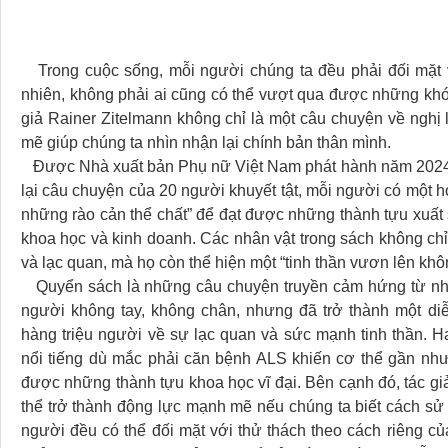
Trong cuộc sống, mỗi người chúng ta đều phải đối mặt v
nhiên, không phải ai cũng có thể vượt qua được những khó
giả Rainer Zitelmann không chỉ là một câu chuyện về ngh
mẽ giúp chúng ta nhìn nhận lại chính bản thân mình.
Được Nhà xuất bản Phụ nữ Việt Nam phát hành năm 2024
lại câu chuyện của 20 người khuyết tật, mỗi người có một
những rào cản thể chất” để đạt được những thành tựu xuất s
khoa học và kinh doanh. Các nhân vật trong sách không chỉ
và lạc quan, mà họ còn thể hiện một “tinh thần vươn lên khô
Quyển sách là những câu chuyện truyền cảm hứng từ những
người không tay, không chân, nhưng đã trở thành một diễ
hàng triệu người về sự lạc quan và sức mạnh tinh thần. H
nổi tiếng dù mắc phải căn bệnh ALS khiến cơ thể gần nh
được những thành tựu khoa học vĩ đại. Bên cạnh đó, tác giả
thể trở thành động lực mạnh mẽ nếu chúng ta biết cách sử 
người đều có thể đối mặt với thử thách theo cách riêng củ