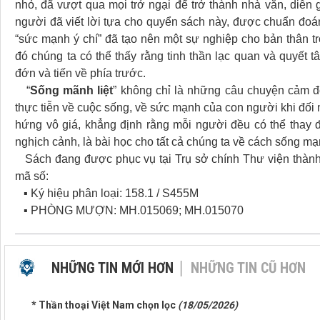
nhỏ, đã vượt qua mọi trở ngại để trở thành nhà văn, diễn 
người đã viết lời tựa cho quyển sách này, được chuẩn đoá
“sức mạnh ý chí” đã tạo nên một sự nghiệp cho bản thân 
đó chúng ta có thể thấy rằng tinh thần lạc quan và quyết
đớn và tiến về phía trước.
“
Sống mãnh liệt
” không chỉ là những câu chuyện cảm độ
thực tiễn về cuộc sống, về sức mạnh của con người khi đối
hứng vô giá, khẳng định rằng mỗi người đều có thể thay 
nghịch cảnh, là bài học cho tất cả chúng ta về cách sống m
Sách đang được phục vụ tại Trụ sở chính Thư viện thành
mã số:
▪ Ký hiệu phân loại: 158.1 / S455M
▪ PHÒNG MƯỢN: MH.015069; MH.015070
NHỮNG TIN MỚI HƠN
NHỮNG TIN CŨ HƠN
* Thần thoại Việt Nam chọn lọc
(18/05/2026)