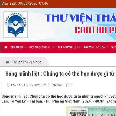
<
Chủ nhật, 09/08/2026, 01:46
GIỚI THIỆU
GIỚI THIỆU TÀI LIỆU
TRA CỨU TÀI LIỆU
BÀI TRÍCH SỐ HÓA
BỘ 
Tác phẩm văn học
Sống mãnh liệt : Chúng ta có thể học được gì từ
Thứ hai - 11/05/2026 07:33
369
0
Sống mãnh liệt : Chúng ta có thể học được gì từ những người khuyết
Lan, Tô Yến Ly. - Tái bản. - H. : Phụ nữ Việt Nam, 2024. - 407tr.; 24cm