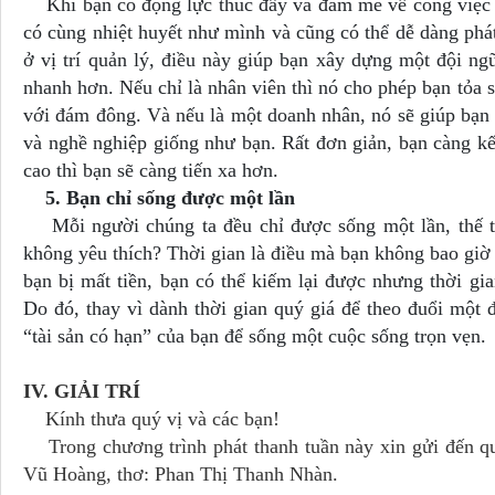
Khi bạn có động lực thúc đẩy và đam mê về công việc c
có cùng nhiệt huyết như mình và cũng có thể dễ dàng phá
ở vị trí quản lý, điều này giúp bạn xây dựng một đội n
nhanh hơn. Nếu chỉ là nhân viên thì nó cho phép bạn tỏa s
với đám đông. Và nếu là một doanh nhân, nó sẽ giúp bạn k
và nghề nghiệp giống như bạn. Rất đơn giản, bạn càng kết
cao thì bạn sẽ càng tiến xa hơn.
5. Bạn chỉ sống được một lần
Mỗi người chúng ta đều chỉ được sống một lần, thế thì
không yêu thích? Thời gian là điều mà bạn không bao giờ 
bạn bị mất tiền, bạn có thể kiếm lại được nhưng thời gia
Do đó, thay vì dành thời gian quý giá để theo đuổi một đi
“tài sản có hạn” của bạn để sống một cuộc sống trọn vẹn.
IV. GIẢI TRÍ
Kính thưa quý vị và các bạn!
Trong chương trình phát thanh tuần này xin gửi đến quý
Vũ Hoàng, thơ: Phan Thị Thanh Nhàn.