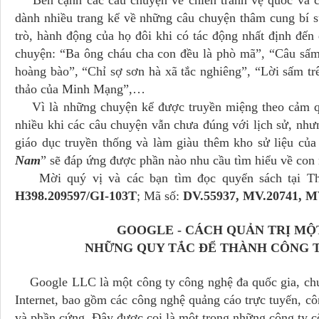
Bên cạnh các câu chuyện về chiến tranh vệ quốc và cá
dành nhiều trang kể về những câu chuyện thâm cung bí s
trò, hành động của họ đôi khi có tác động nhất định đến 
chuyện: “Ba ông cháu cha con đều là phò mã”, “Câu sấm
hoàng bào”, “Chỉ sợ sơn hà xã tắc nghiêng”, “Lời sấm t
thảo của Minh Mạng”,…
Vì là những chuyện kể được truyền miệng theo cảm qu
nhiều khi các câu chuyện vẫn chưa đúng với lịch sử, nhưn
giáo dục truyền thống và làm giàu thêm kho sử liệu của
Nam
” sẽ đáp ứng được phần nào nhu cầu tìm hiểu về con
Mời quý vị và các bạn tìm đọc quyển sách tại Thư
H398.209597/GI-103T
; Mã số:
DV.55937, MV.20741, M
GOOGLE - CÁCH QUẢN TRỊ MỘ
NHỮNG QUY TẮC ĐỂ THÀNH CÔNG T
Google LLC là một công ty công nghệ đa quốc gia, chuy
Internet, bao gồm các công nghệ quảng cáo trực tuyến, 
và phần cứng. Đây được coi là một trong những công ty c