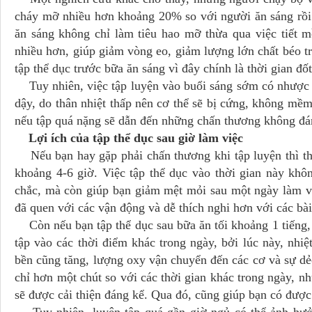
cháy mỡ nhiều hơn khoảng 20% so với người ăn sáng rồi m
ăn sáng không chỉ làm tiêu hao mỡ thừa qua việc tiết 
nhiều hơn, giúp giảm vòng eo, giảm lượng lớn chất béo 
tập thể dục trước bữa ăn sáng vì đây chính là thời gian đố
Tuy nhiên, việc tập luyện vào buổi sáng sớm có nhược đ
dậy, do thân nhiệt thấp nên cơ thể sẽ bị cứng, không mềm
nếu tập quá nặng sẽ dẫn đến những chấn thương không đ
Lợi ích của tập thể dục sau giờ làm việc
Nếu bạn hay gặp phải chấn thương khi tập luyện thì thời
khoảng 4-6 giờ. Việc tập thể dục vào thời gian này k
chắc, mà còn giúp bạn giảm mệt mỏi sau một ngày làm vi
đã quen với các vận động và dễ thích nghi hơn với các bài
Còn nếu bạn tập thể dục sau bữa ăn tối khoảng 1 tiếng, 
tập vào các thời điểm khác trong ngày, bởi lúc này, nhiệ
bền cũng tăng, lượng oxy vận chuyển đến các cơ và sự dẻo
chỉ hơn một chút so với các thời gian khác trong ngày, nh
sẽ được cải thiện đáng kể. Qua đó, cũng giúp bạn có đư