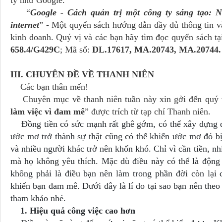
ty như Google.
“
Google - Cách quản trị một công ty sáng tạo: N
internet
” - Một quyển sách hướng dẫn đầy đủ thông tin v
kinh doanh. Quý vị và các bạn hãy tìm đọc quyển sách t
658.4/G429C
; Mã số:
DL.17617, MA.20743, MA.20744.
III. CHUYÊN ĐỀ VỀ THANH NIÊN
Các bạn thân mến!
Chuyên mục về thanh niên tuần này xin gởi đến quý vị
làm việc vì đam mê
” được trích từ tạp chí Thanh niên.
Đồng tiền có sức mạnh rất ghê gớm, có thể xây dựng đế
ước mơ trở thành sự thật cũng có thể khiến ước mơ đó bị
và nhiều người khác trở nên khốn khó. Chỉ vì cần tiền, nh
mà họ không yêu thích. Mặc dù điều này có thể là động
không phải là điều bạn nên làm trong phần đời còn lại 
khiến bạn đam mê. Dưới đây là lí do tại sao bạn nên theo
tham khảo nhé.
1. Hiệu quả công việc cao hơn