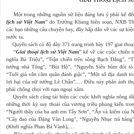
GIAI THOẠI LỊCH S
Một trong những nguồn sử liệu đáng lưu ý phải kể đến 
lịch sử Việt Nam
” do Trường Khang biên soạn, NXB Tha
các bạn những câu chuyện hay, đầy hấp dẫn về các sự kiện,
nước ta.
Quyển sách có độ dày 371 trang trình bày 197 giai thoại 
“
Giai thoại lịch sử Việt Nam
” kể về các cuộc chiến 
nghĩa Bà Triệu”, “Trận chiến trên sông Bạch Đằng”, “T
tướng nhà Tống”, “Bùi Hộ”, “Nguyễn Siêu hùm đói t
“Tuổi già vẫn cầm quân đánh giặc”, “Một số địa danh tr
lợi hại của nữ tướng Lê Chân”,… Điều này phản ánh thực
phải chống chọi với nạn ngoại xâm.
Quyển sách cũng tái hiện các cuộc khởi nghĩa nông dân,
những thời kỳ suy thoái của vương triều phong kiến tro
“Người thầy của ba anh em Tây Sơn”, “Ấn và kiếm của N
“Cây đao của Đặng Văn Long”, “Nguyễn Nhạc trá hàng”, 
(Khởi nghĩa Phan Bá Vành),…