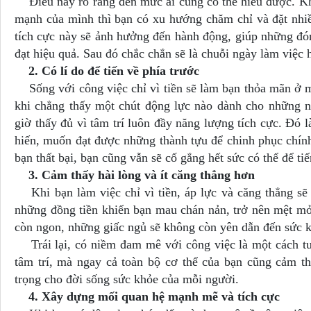
Điều này rõ ràng đến mức ai cũng có thể hiểu được. Kh
mạnh của mình thì bạn có xu hướng chăm chỉ và đặt nhi
tích cực này sẽ ảnh hưởng đến hành động, giúp những đó
đạt hiệu quả. Sau đó chắc chắn sẽ là chuỗi ngày làm việc
2. Có lí do để tiến về phía trước
Sống với công việc chỉ vì tiền sẽ làm bạn thỏa mãn ở mộ
khi chẳng thấy một chút động lực nào dành cho những n
giờ thấy đủ vì tâm trí luôn đầy năng lượng tích cực. Đó 
hiến, muốn đạt được những thành tựu để chinh phục chính
bạn thất bại, bạn cũng vẫn sẽ cố gắng hết sức có thể để t
3. Cảm thấy hài lòng và ít căng thẳng hơn
Khi bạn làm việc chỉ vì tiền, áp lực và căng thẳng sẽ 
những đồng tiền khiến bạn mau chán nản, trở nên mệt m
còn ngon, những giấc ngủ sẽ không còn yên dẫn đến sức k
Trái lại, có niềm đam mê với công việc là một cách tu
tâm trí, mà ngay cả toàn bộ cơ thể của bạn cũng cảm th
trọng cho đời sống sức khỏe của mỗi người.
4. Xây dựng mối quan hệ mạnh mẽ và tích cực