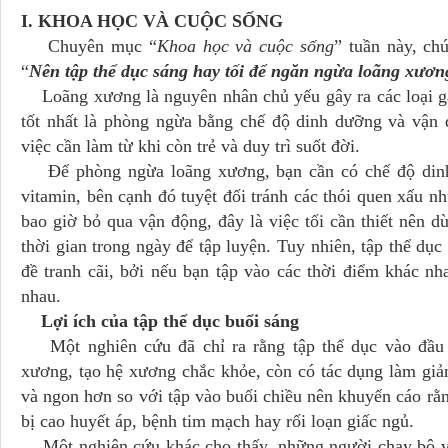
I. KHOA HỌC VÀ CUỘC SỐNG
Chuyên mục “
Khoa học và cuộc sống
” tuần này, ch
“
Nên tập thể dục sáng hay tối để ngăn ngừa loãng xươn
Loãng xương là nguyên nhân chủ yếu gây ra các loại gã
tốt nhất là phòng ngừa bằng chế độ dinh dưỡng và vận
việc cần làm từ khi còn trẻ và duy trì suốt đời.
Để phòng ngừa loãng xương, bạn cần có chế độ dinh 
vitamin, bên cạnh đó tuyệt đối tránh các thói quen xấu nh
bao giờ bỏ qua vận động, đây là việc tối cần thiết nên d
thời gian trong ngày để tập luyện. Tuy nhiên, tập thể dục 
đề tranh cãi, bởi nếu bạn tập vào các thời điểm khác nh
nhau.
Lợi ích của tập thể dục buổi sáng
Một nghiên cứu đã chỉ ra rằng tập thể dục vào đầu g
xương, tạo hệ xương chắc khỏe, còn có tác dụng làm giảm
và ngon hơn so với tập vào buổi chiều nên khuyến cáo rằ
bị cao huyết áp, bệnh tim mạch hay rối loạn giấc ngủ.
Một nghiên cứu khác cho thấy, những người chạy bộ và 