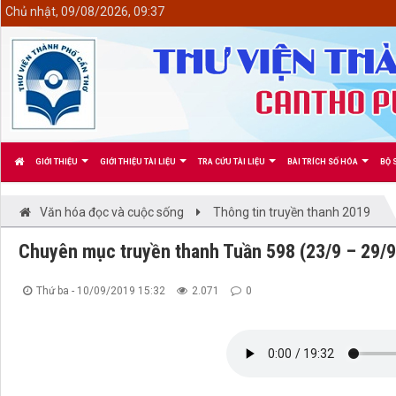
<
Chủ nhật, 09/08/2026, 09:37
GIỚI THIỆU
GIỚI THIỆU TÀI LIỆU
TRA CỨU TÀI LIỆU
BÀI TRÍCH SỐ HÓA
BỘ 
Văn hóa đọc và cuộc sống
Thông tin truyền thanh 2019
Chuyên mục truyền thanh Tuần 598 (23/9 – 29/
Thứ ba - 10/09/2019 15:32
2.071
0