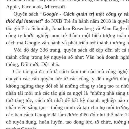
Apple, Facebook, Microsoft.
Quyển sách “
Google - Cách quản trị một công ty s
thời đại internet
” do NXB Trẻ ấn hành năm 2018 là quyể
tác giả Eric Schmidt, Jonathan Rosenberg và Alan Eagle đ
công ty khởi nghiệp non trẻ thành một biểu tượng toàn 
cách mà Google vận hành và phát triển trở thành thương hi
Với độ dày 336 trang, quyển sách đề cập đến tất cả n
thành công trong kỷ nguyên số như: Văn hoá doanh nghi
thông, Đổi mới, Đột phá.
Các tác giả đã mô tả cách làm thế nào mà công nghệ - 
chuyển các cân quyền lực từ các công ty đến người dùng
không ngừng thay đổi sẽ là những công ty sáng tạo ra nhữ
nhân tài mới mà các tác giả ca ngợi là “những nhà sáng
thứ tăng tốc, cách tốt nhất để bất kỳ doanh nghiệp nào
nhân viên sáng tạo – thông minh và tạo cho họ môi trường 
các bạn cách Google đã làm được điều đó như thế nào: Tậ
để tuyển dụng, huấn luyện, tạo động lực, tổ chức, tưởng