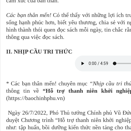
cảm xúc của bản thân.
Các bạn thân mến!
Có thể thấy với những lợi ích tr
sống hạnh phúc hơn, biết yêu thương, chia sẻ với 
hình thành thói quen đọc sách mỗi ngày, tin chắc rằ
thông qua việc đọc sách.
II. NHỊP CẦU TRI THỨC
* Các bạn thân mến! chuyên mục
“Nhịp cầu tri t
thông tin về
“Hỗ trợ thanh niên khởi nghi
(https://baochinhphu.vn)
Ngày 26/7/2022, Phó Thủ tướng Chính phủ Vũ Đứ
duyệt Chương trình “Hỗ trợ thanh niên khởi nghiệp
như: tập huấn, bồi dưỡng kiến thức nền tảng cho tha