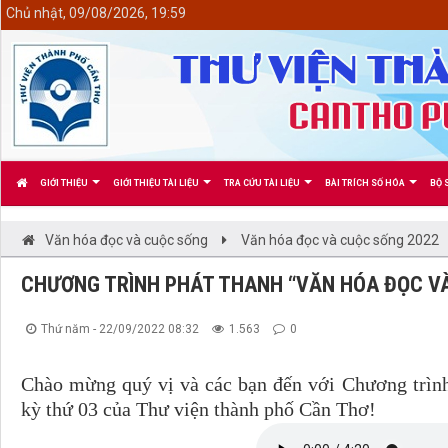
<
Chủ nhật, 09/08/2026, 19:59
GIỚI THIỆU
GIỚI THIỆU TÀI LIỆU
TRA CỨU TÀI LIỆU
BÀI TRÍCH SỐ HÓA
BỘ 
Văn hóa đọc và cuộc sống
Văn hóa đọc và cuộc sống 2022
CHƯƠNG TRÌNH PHÁT THANH “VĂN HÓA ĐỌC V
Thứ năm - 22/09/2022 08:32
1.563
0
Chào mừng quý vị và các bạn đến với Chương trìn
kỳ thứ 03 của Thư viện thành phố Cần Thơ!