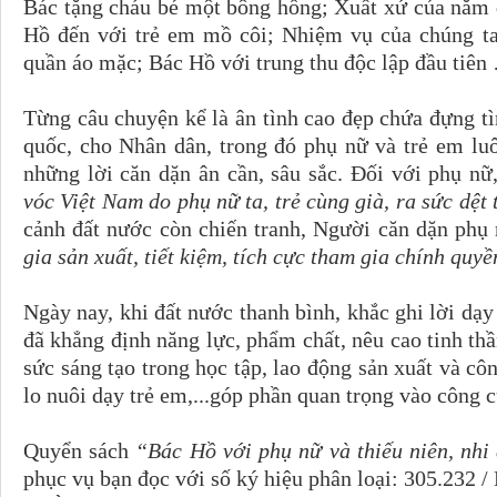
Bác tặng cháu bé một bông hồng; Xuất xứ của năm đ
Hồ đến với trẻ em mồ côi; Nhiệm vụ của chúng ta
quần áo mặc; Bác Hồ với trung thu độc lập đầu tiê
Từng câu chuyện kể là ân tình cao đẹp chứa đựng t
quốc, cho Nhân dân, trong đó phụ nữ và trẻ em lu
những lời căn dặn ân cần, sâu sắc. Đối với phụ 
vóc Việt Nam do phụ nữ ta, trẻ cùng già, ra sức dệt
cảnh đất nước còn chiến tranh, Người căn dặn phụ
gia sản xuất, tiết kiệm, tích cực tham gia chính quy
Ngày nay, khi đất nước thanh bình, khắc ghi lời dạ
đã khẳng định năng lực, phẩm chất, nêu cao tinh thầ
sức sáng tạo trong học tập, lao động sản xuất và cô
lo nuôi dạy trẻ em,...góp phần quan trọng vào công
Quyển sách
“Bác Hồ với phụ nữ và thiếu niên, nhi
phục vụ bạn đọc với số ký hiệu phân loại: 305.232 