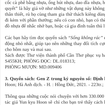
cốc cà phê bằng nhựa, ống hút nhựa, dao dĩa nhựa, h
quyết” là hãy giả vờ như những vật dụng này không 
thân thiết, rủ họ cùng tham gia thử thách kiêng dùn
đi kèm với phần thưởng; nếu có con nhỏ, bạn có thể
đồ nhựa để nhắc nhở bạn, hoặc cả gia đình tuân thủ 
Các bạn hãy tìm đọc quyển sách
“Sống không rác”
động nhỏ nhất, giúp tạo nên những thay đổi tích c
cho hôm nay và mai sau.
Sách được Thư viện thành phố Cần Thơ phục vụ bạn
S455KH; PHÒNG ĐỌC: DL.018313;
PHÒNG MƯỢN: MD.009406
3. Quyển sách: Gen Z trong kỷ nguyên số: Định
Hoon; Hà Anh dịch. - H. : Hồng Đức, 2021. - 223tr.
Thông qua những cuộc nói chuyện với hơn 330.000 t
tác giả Yun kyu Hoon sẽ chỉ cho bạn trẻ thấy cách