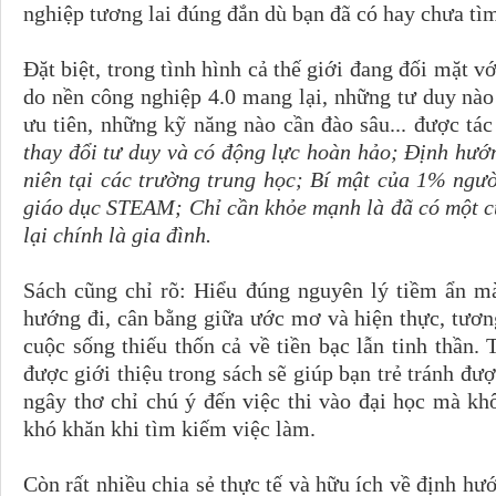
nghiệp tương lai đúng đắn dù bạn đã có hay chưa t
Đặt biệt, trong tình hình cả thế giới đang đối mặt v
do nền công nghiệp 4.0 mang lại, những tư duy nà
ưu tiên, những kỹ năng nào cần đào sâu... được tá
thay đổi tư duy và có động lực hoàn hảo; Định hướn
niên tại các trường trung học; Bí mật của 1% ngư
giáo dục STEAM; Chỉ cần khỏe mạnh là đã có một cu
lại chính là gia đình.
Sách cũng chỉ rõ: Hiểu đúng nguyên lý tiềm ẩn mà
hướng đi, cân bằng giữa ước mơ và hiện thực, tương
cuộc sống thiếu thốn cả về tiền bạc lẫn tinh thần
được giới thiệu trong sách sẽ giúp bạn trẻ tránh đư
ngây thơ chỉ chú ý đến việc thi vào đại học mà kh
khó khăn khi tìm kiếm việc làm.
Còn rất nhiều chia sẻ thực tế và hữu ích về định hư