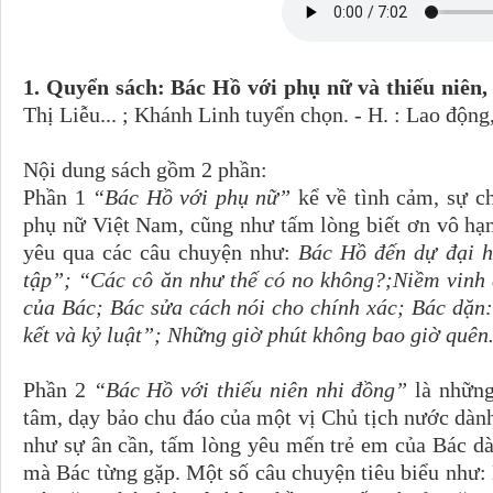
1. Quyển sách: Bác Hồ với phụ nữ và thiếu niên
Thị Liễu... ; Khánh Linh tuyển chọn. - H. : Lao động
Nội dung sách gồm 2 phần:
Phần 1
“Bác Hồ với phụ nữ”
kể về tình cảm, sự c
phụ nữ Việt Nam, cũng như tấm lòng biết ơn vô hạn
yêu qua các câu chuyện như:
Bác Hồ đến dự đại h
tập”; “Các cô ăn như thế có no không?;Niềm vinh 
của Bác; Bác sửa cách nói cho chính xác; Bác dặn
kết và kỷ luật”; Những giờ phút không bao giờ quê
Phần 2
“Bác Hồ với thiếu niên nhi đồng”
là nhữn
tâm, dạy bảo chu đáo của một vị Chủ tịch nước dàn
như sự ân cần, tấm lòng yêu mến trẻ em của Bác dà
mà Bác từng gặp. Một số câu chuyện tiêu biểu như: