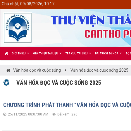
<
Chủ nhật, 09/08/2026, 10:17
GIỚI THIỆU
GIỚI THIỆU TÀI LIỆU
TRA CỨU TÀI LIỆU
BÀI TRÍCH SỐ HÓA
BỘ 
Văn hóa đọc và cuộc sống
Văn hóa đọc và cuộc sống 2025
VĂN HÓA ĐỌC VÀ CUỘC SỐNG 2025
CHƯƠNG TRÌNH PHÁT THANH “VĂN HÓA ĐỌC VÀ CUỘC
25/11/2025 08:07:00 AM
Đã xem: 296