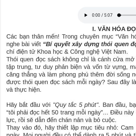
I. VĂN HÓA Đ
Các bạn thân mến! Trong chuyên mục “Văn hó
nghe bài viết
“Bí quyết xây dựng thói quen đ
chí điện tử Khoa học & Công nghệ Việt Nam.
Thói quen đọc sách không chỉ là cánh cửa mở 
tập trung, tư duy phản biện và vốn từ vựng, mà
căng thẳng và làm phong phú thêm đời sống nộ
được thói quen đọc sách mỗi ngày? Sau đây l
và thực hiện.
Hãy bắt đầu với
"Quy tắc 5 phút"
. Ban đầu, b
“tôi phải đọc hết 50 trang mỗi ngày”... Điều n
lực, rồi sẽ dẫn đến chán nản và bỏ cuộc.
Thay vào đó, hãy thiết lập mục tiêu nhỏ: Cam 
ngày. Mọi người đều có thể dành ra 5 phút và t