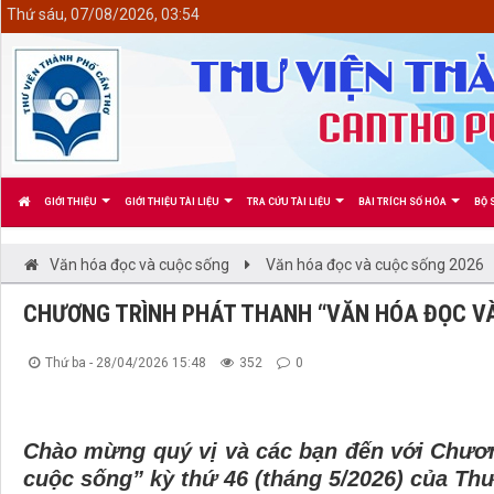
<
Thứ sáu, 07/08/2026, 03:54
GIỚI THIỆU
GIỚI THIỆU TÀI LIỆU
TRA CỨU TÀI LIỆU
BÀI TRÍCH SỐ HÓA
BỘ 
Văn hóa đọc và cuộc sống
Văn hóa đọc và cuộc sống 2026
CHƯƠNG TRÌNH PHÁT THANH “VĂN HÓA ĐỌC VÀ 
Thứ ba - 28/04/2026 15:48
352
0
Chào mừng quý vị và các bạn đến với Chươn
cuộc sống” kỳ thứ 46 (tháng 5/2026) của Th