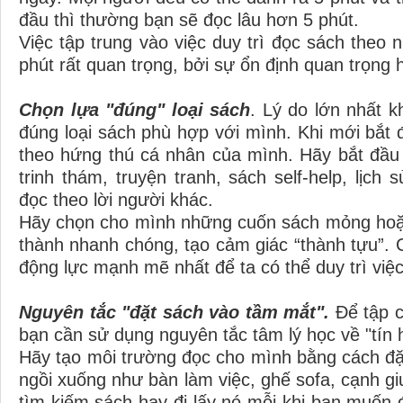
đầu thì thường bạn sẽ đọc lâu hơn 5 phút.
Việc tập trung vào việc duy trì đọc sách theo n
phút rất quan trọng, bởi sự ổn định quan trọng
Chọn lựa "đúng" loại sách
. Lý do lớn nhất 
đúng loại sách phù hợp với mình. Khi mới bắt
theo hứng thú cá nhân của mình. Hãy bắt đầu vớ
trinh thám, truyện tranh, sách self-help, lịch
đọc theo lời người khác.
Hãy chọn cho mình những cuốn sách mỏng hoặc
thành nhanh chóng, tạo cảm giác “thành tựu”.
động lực mạnh mẽ nhất để ta có thể duy trì việc
Nguyên tắc "đặt sách vào tầm mắt".
Để tập c
bạn cần sử dụng nguyên tắc tâm lý học về "tín h
Hãy tạo môi trường đọc cho mình bằng cách đ
ngồi xuống như bàn làm việc, ghế sofa, cạnh gi
tìm kiếm sách hay đi lấy nó mỗi khi bạn muốn