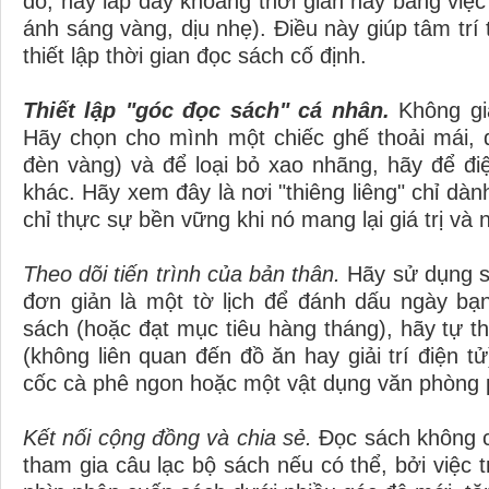
đó, hãy lấp đầy khoảng thời gian này bằng việ
ánh sáng vàng, dịu nhẹ). Điều này giúp tâm trí 
thiết lập thời gian đọc sách cố định.
Thiết lập "góc đọc sách" cá nhân.
Không gia
Hãy chọn cho mình một chiếc ghế thoải mái, 
đèn vàng) và để loại bỏ xao nhãng, hãy để đi
khác. Hãy xem đây là nơi "thiêng liêng" chỉ dà
chỉ thực sự bền vững khi nó mang lại giá trị và 
Theo dõi tiến trình của bản thân.
Hãy sử dụng s
đơn giản là một tờ lịch để đánh dấu ngày bạ
sách (hoặc đạt mục tiêu hàng tháng), hãy tự
(không liên quan đến đồ ăn hay giải trí điện 
cốc cà phê ngon hoặc một vật dụng văn phòng
Kết nối cộng đồng và chia sẻ.
Đọc sách không c
tham gia câu lạc bộ sách nếu có thể, bởi việc t