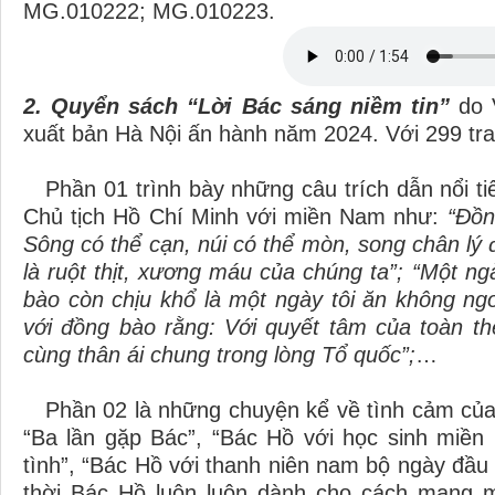
MG.010222; MG.010223.
2. Quyển sách “Lời Bác sáng niềm tin”
do 
xuất bản Hà Nội ấn hành năm 2024. Với 299 tr
Phần 01 trình bày những câu trích dẫn nổi ti
Chủ tịch Hồ Chí Minh với miền Nam như:
“Đồn
Sông có thể cạn, núi có thể mòn, song chân lý 
là ruột thịt, xương máu của chúng ta”; “Một 
bào còn chịu khổ là một ngày tôi ăn không ng
với đồng bào rằng: Với quyết tâm của toàn th
cùng thân ái chung trong lòng Tổ quốc”;
…
Phần 02 là những chuyện kể về tình cảm của
“Ba lần gặp Bác”, “Bác Hồ với học sinh miền
tình”, “Bác Hồ với thanh niên nam bộ ngày đầu
thời Bác Hồ luôn luôn dành cho cách mạng