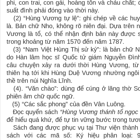
phi, con trai, con gái, hoàng tôn và cháu chắt
suất đình phải đóng vào thời này.
(2) “Hùng Vương tự lệ”: ghi chép về các huy
là. Bản chữ Nho, không rõ niên đại. Dựa trên 
Vương là tổ, có thể nhận định bản này được s
trong khoảng từ năm 1570 đến năm 1787.
(3) “Nam Việt Hùng Thị sử ký”: là bản chữ 
do Hàn lâm học sĩ Quốc tử giám Nguyễn Đình
câu chuyện xảy ra dưới thời Hùng Vương, từ
thiên hạ tới khi Hùng Duệ Vương nhường ngô
thề trên núi Nghĩa Lĩnh.
(4). “Văn chào”: dùng để cúng ở lăng thờ S
phiên âm chữ quốc ngữ.
(5) “Các sắc phong” của đền Vân Luông.
Đọc quyển sách
“Hùng Vương thánh tổ ngọc
để hiểu quá khứ, để tự tin vững bước trong tươn
Sách đang được phục vụ tại Thư viện thành 
sách với các mã số: Ký hiệu phân loại