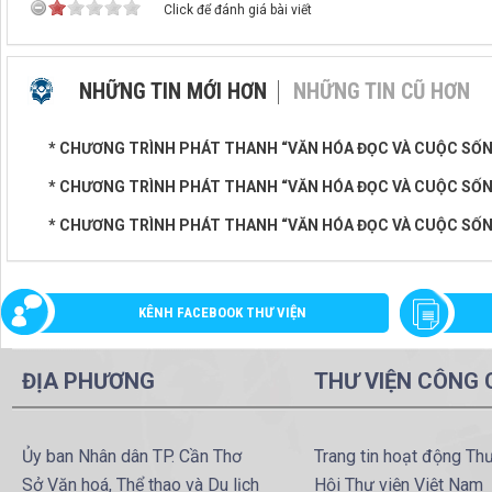
Click để đánh giá bài viết
NHỮNG TIN MỚI HƠN
NHỮNG TIN CŨ HƠN
* CHƯƠNG TRÌNH PHÁT THANH “VĂN HÓA ĐỌC VÀ CUỘC SỐNG”
* CHƯƠNG TRÌNH PHÁT THANH “VĂN HÓA ĐỌC VÀ CUỘC SỐNG
* CHƯƠNG TRÌNH PHÁT THANH “VĂN HÓA ĐỌC VÀ CUỘC SỐNG
KÊNH FACEBOOK THƯ VIỆN
ĐỊA PHƯƠNG
THƯ VIỆN CÔNG
Ủy ban Nhân dân TP. Cần Thơ
Trang tin hoạt động Th
Sở Văn hoá, Thể thao và Du lịch
Hội Thư viện Việt Nam