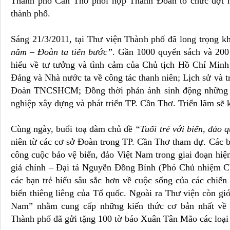
Thành phố Cần Thơ phối hợp Thành Đoàn tổ chức đợt ho
thành phố.
Sáng 21/3/2011, tại Thư viện Thành phố đã long trọng k
năm – Đoàn ta tiến bước”
. Gần 1000 quyển sách và 200
hiểu về tư tưởng và tình cảm của Chủ tịch Hồ Chí Minh 
Đảng và Nhà nước ta về công tác thanh niên; Lịch sử và t
Đoàn TNCSHCM; Đồng thời phản ánh sinh động những đó
nghiệp xây dựng và phát triển TP. Cần Thơ. Triển lãm sẽ 
Cùng ngày, buổi toạ đàm chủ đề
“Tuổi trẻ với biển, đảo
niên từ các cơ sở Đoàn trong TP. Cần Thơ tham dự. Các bạ
công cuộc bảo vệ biển, đảo Việt Nam trong giai đoạn hiện 
giả chính – Đại tá Nguyễn Đồng Bính (Phó Chủ nhiệm Ch
các bạn trẻ hiểu sâu sắc hơn về cuộc sống của các chiế
biển thiêng liêng của Tổ quốc. Ngoài ra Thư viện còn giớ
Nam” nhằm cung cấp những kiến thức cơ bản nhất về 
Thành phố đã gửi tặng 100 tờ báo Xuân Tân Mão các loại đ