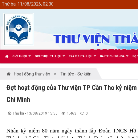
<
Thứ ba, 11/08/2026, 02:30
GIỚI THIỆU
GIỚI THIỆU TÀI LIỆU
TRA CỨU TÀI LIỆU
BÀI TRÍCH SỐ HÓA
BỘ 
Hoạt động thư viện
Tin tức - Sự kiện
Đợt hoạt động của Thư viện TP Cần Thơ kỷ niệ
Chí Minh
Thứ ba - 13/08/2019 15:55
1.463
0
Nhân kỷ niệm 80 năm ngày thành lập Đoàn TNCS Hồ C