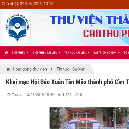
<
Chủ nhật, 09/08/2026, 10:18
GIỚI THIỆU
GIỚI THIỆU TÀI LIỆU
TRA CỨU TÀI LIỆU
BÀI TRÍCH SỐ HÓA
BỘ 
Hoạt động thư viện
Tin tức - Sự kiện
Khai mạc Hội Báo Xuân Tân Mão thành phố Cần 
Thứ ba - 13/08/2019 15:49
1.525
0