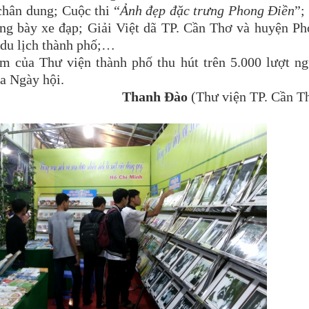
chân dung; Cuộc thi “
Ảnh đẹp đặc trưng Phong Điền
”;
ưng bày xe đạp; Giải Việt dã TP. Cần Thơ và huyện P
 du lịch thành phố;…
ãm của Thư viện thành phố thu hút trên 5.000 lượt n
a Ngày hội.
Thanh Đào
(Thư viện TP. Cần T