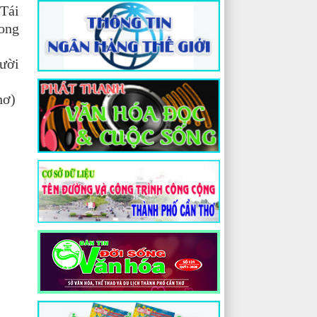
 Tái
hong
gười
hơ)