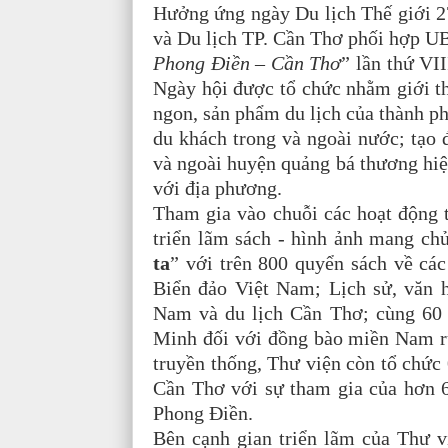
Hưởng ứng ngày Du lịch Thế giới 27
và Du lịch TP. Cần Thơ phối hợp U
Phong Điền – Cần Thơ
” lần thứ VI
Ngày hội được tổ chức nhằm giới thi
ngon, sản phẩm du lịch của thành p
du khách trong và ngoài nước; tạo 
và ngoài huyện quảng bá thương hiệu,
với địa phương.
Tham gia vào chuỗi các hoạt động 
triển lãm sách - hình ảnh mang chủ
ta
” với trên 800 quyển sách về cá
Biển đảo Việt Nam; Lịch sử, văn 
Nam và du lịch Cần Thơ; cùng 60 
Minh đối với đồng bào miền Nam ru
truyền thống, Thư viện còn tổ chức 0
Cần Thơ với sự tham gia của hơn 60
Phong Điền.
Bên cạnh gian triển lãm của Thư v