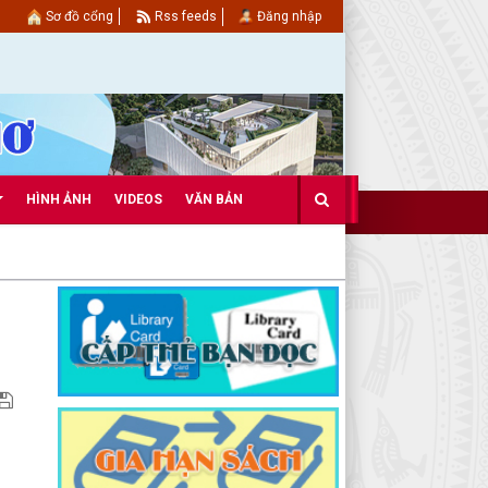
Sơ đồ cổng
Rss feeds
Đăng nhập
HÌNH ẢNH
VIDEOS
VĂN BẢN