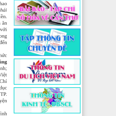
thao
thái
iền.
n ăn
 với
rong
 đến
chức
úng
inh;
iệt
 Chí
 dục
 TP.
uyện
rình