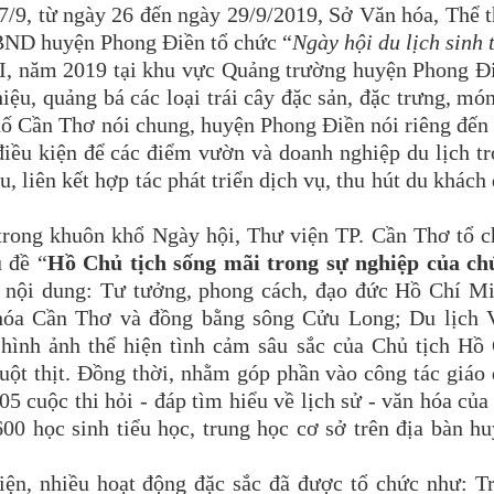
/9, từ ngày 26 đến ngày 29/9/2019, Sở Văn hóa, Thể 
BND huyện Phong Điền tổ chức “
Ngày hội du lịch sinh 
II, năm 2019 tại khu vực Quảng trường huyện Phong Đ
ệu, quảng bá các loại trái cây đặc sản, đặc trưng, mó
hố Cần Thơ nói chung, huyện Phong Điền nói riêng đến
điều kiện để các điểm vườn và doanh nghiệp du lịch t
 liên kết hợp tác phát triển dịch vụ, thu hút du khách
trong khuôn khổ Ngày hội, Thư viện TP. Cần Thơ tổ 
 đề “
Hồ Chủ tịch sống mãi trong sự nghiệp của ch
c nội dung: Tư tưởng, phong cách, đạo đức Hồ Chí M
hóa Cần Thơ và đồng bằng sông Cửu Long; Du lịch V
hình ảnh thể hiện tình cảm sâu sắc của Chủ tịch Hồ
ột thịt. Đồng thời, nhằm góp phần vào công tác giáo
5 cuộc thi hỏi - đáp tìm hiểu về lịch sử - văn hóa của
0 học sinh tiểu học, trung học cơ sở trên địa bàn h
iện, nhiều hoạt động đặc sắc đã được tổ chức như: T