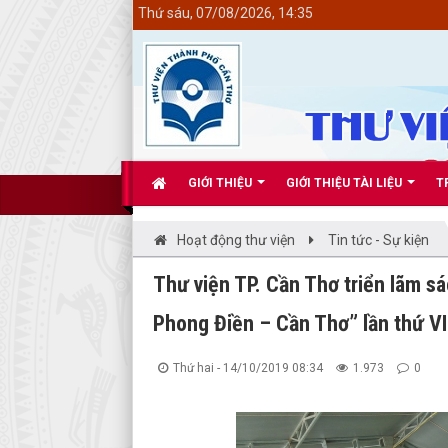
<
Thứ sáu, 07/08/2026, 14:35
GIỚI THIỆU
GIỚI THIỆU TÀI LIỆU
T
Hoạt động thư viện
Tin tức - Sự kiện
Thư viện TP. Cần Thơ triển lãm sá
Phong Điền – Cần Thơ” lần thứ VI
Thứ hai - 14/10/2019 08:34
1.973
0