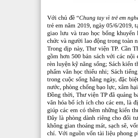
Với chủ đề “
Chung tay vì trẻ em nghè
trẻ em năm 2019, ngày 05/6/2019, t
giao lưu và trao học bổng khuyến
chức và người lao động trong toàn 
Trong dịp này, Thư viện TP. Cần Th
gồm hơn 500 bản sách với các nội 
rèn luyện kỹ năng sống; Sách kiến th
phẩm văn học thiếu nhi; Sách tiếng
trong cuộc sống hằng ngày, đặc biệ
nước, phòng chống bạo lực, xâm hại 
Đồng thời, Thư viện TP đã quảng bá
văn hóa bổ ích ích cho các em, là 
giúp các em có thêm những kiến thức
Đây là phòng dành riêng cho đối tư
không gian thoáng mát, sạch sẽ, vốn 
chí. Với nguồn vốn tài liệu phong p