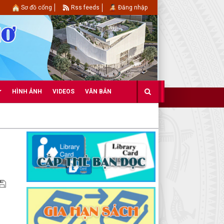
Sơ đồ cổng
Rss feeds
Đăng nhập
HÌNH ẢNH
VIDEOS
VĂN BẢN