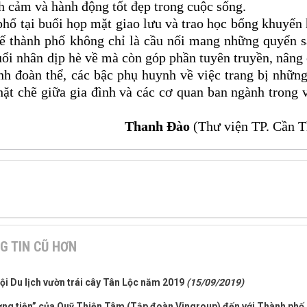
nh cảm và hành động tốt đẹp trong cuộc sống.
hố tại buổi họp mặt giao lưu và trao học bổng khuyến
ế thành phố không chỉ là cầu nối mang những quyển 
uổi nhân dịp hè về mà còn góp phần tuyên truyền, nâng
nh đoàn thể, các bậc phụ huynh về việc trang bị nhữn
hặt chẽ giữa gia đình và các cơ quan ban ngành trong 
Thanh Đào
(Thư viện TP. Cần T
G TIN CŨ HƠN
ội Du lịch vườn trái cây Tân Lộc năm 2019
(15/09/2019)
ương tiện” của Quỹ Thiện Tâm (Tập đoàn Vingroup) đến với Thành phố