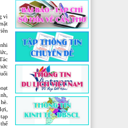
g vì
 mặt
iên
 nhi
đức,
 Tác
thức
đuối
hoạt
ình,
 hè.
lợi,
 tạp
 thế