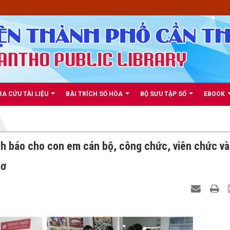
RA CỨU TÀI LIỆU
BÀI TRÍCH SỐ HÓA
BỘ SƯU TẬP SỐ
EBOOK
ch báo cho con em cán bộ, công chức, viên chức và
hơ