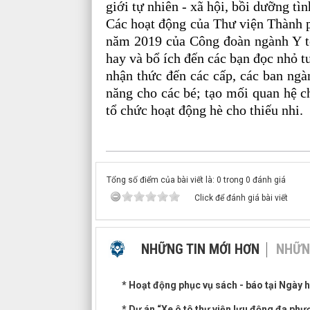
giới tự nhiên - xã hội, bồi dưỡng tì
Các hoạt động của Thư viện Thành p
năm 2019 của Công đoàn ngành Y t
hay và bổ ích đến các bạn đọc nhỏ t
nhận thức đến các cấp, các ban ngà
năng cho các bé; tạo mối quan hệ c
tổ chức hoạt động hè cho thiếu nhi.
Tổng số điểm của bài viết là: 0 trong 0 đánh giá
Click để đánh giá bài viết
NHỮNG TIN MỚI HƠN
NHỮN
* Hoạt động phục vụ sách - báo tại Ngày h
* Dự án “Xe ô tô thư viện lưu động đa ph