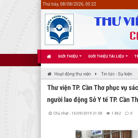
<
Thứ bảy, 08/08/2026, 00:22
GIỚI THIỆU
GIỚI THIỆU TÀI LIỆU
T
Hoạt động thư viện
Tin tức - Sự kiện
Thư viện TP. Cần Thơ phục vụ sá
người lao động Sở Y tế TP. Cần T
Chủ nhật - 15/09/2019 21:08
1.862
0