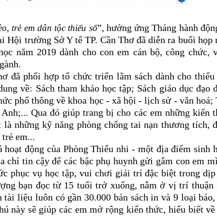
”, hưởng ứng Tháng hành độn
o, trẻ em dân tộc thiểu số
ại Hội trường Sở Y tế TP. Cần Thơ đã diễn ra buổi họp
 học năm 2019 dành cho con em cán bộ, công chức, v
ngành.
ơ đã phối hợp tổ chức triển lãm sách dành cho thiếu
dung về: Sách tham khảo học tập; Sách giáo dục đạo 
ức phổ thông về khoa học - xã hội - lịch sử - văn hoá;
 Anh;... Qua đó giúp trang bị cho các em những kiến 
t là những kỹ năng phòng chống tai nạn thương tích, 
trẻ em...
 hoạt động của Phòng Thiếu nhi - một địa điểm sinh 
địa chỉ tin cậy để các bậc phụ huynh gửi gắm con em m
 phục vụ học tập, vui chơi giải trí đặc biệt trong dịp
ợng bạn đọc từ 15 tuổi trở xuống, nằm ở vị trí thuận 
tài liệu luôn có gần 30.000 bản sách in và 9 loại báo,
hú này sẽ giúp các em mở rộng kiến thức, hiểu biết về