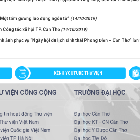
- Một tấm gương lao động ngôn từ”
(14/10/2019)
m Công tác xã hội TP. Cần Thơ
(14/10/2019)
ình ảnh phục vụ “Ngày hội du lịch sinh thái Phong Điền – Cần Thơ” lần
KÊNH YOUTUBE THƯ VIỆN
Ư VIỆN CÔNG CỘNG
TRƯỜNG ĐẠI HỌC
g tin hoạt động Thư viện
Đại học Cần Thơ
Thư viện Việt Nam
Đại học KT - CN Cần Thơ
viện Quốc gia Việt Nam
Đại học Y Dược Cần Thơ
viện TP. Hà Nội
Đại học Tây Đô