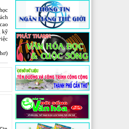
 học
sách
 cao
g kỹ
việc
hơ)
 Cần