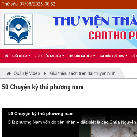
<
Thứ sáu, 07/08/2026, 08:52
GIỚI THIỆU
GIỚI THIỆU TÀI LIỆU
TRA CỨU TÀI LIỆU
BÀI TRÍCH SỐ HÓA
BỘ 
Quản lý Video
Giới thiệu sách trên đài truyền hình
50 Chuyện kỳ thú phương nam
50 Chuyện kỳ thú phương nam