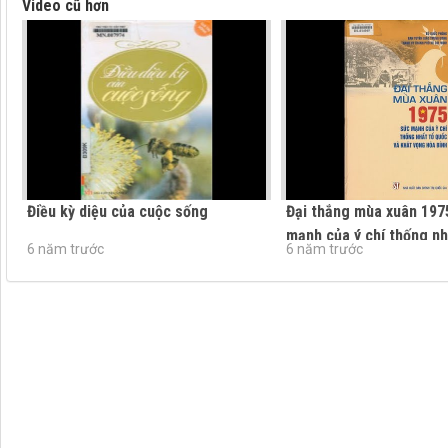
Video cũ hơn
Điều kỳ diệu của cuộc sống
Đại thắng mùa xuân 197
mạnh của ý chí thống nhấ
6 năm trước
6 năm trước