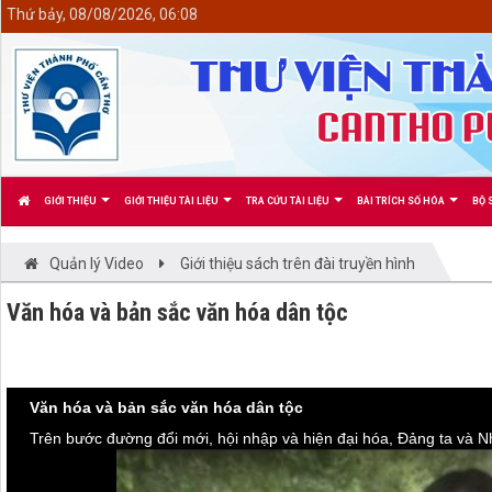
<
Thứ bảy, 08/08/2026, 06:08
GIỚI THIỆU
GIỚI THIỆU TÀI LIỆU
TRA CỨU TÀI LIỆU
BÀI TRÍCH SỐ HÓA
BỘ 
Quản lý Video
Giới thiệu sách trên đài truyền hình
Văn hóa và bản sắc văn hóa dân tộc
Văn hóa và bản sắc văn hóa dân tộc