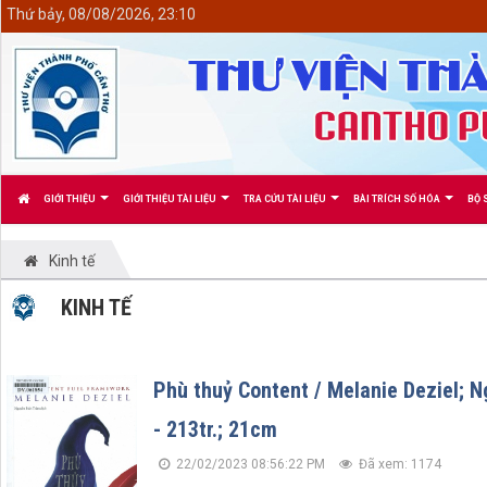
<
Thứ bảy, 08/08/2026, 23:10
GIỚI THIỆU
GIỚI THIỆU TÀI LIỆU
TRA CỨU TÀI LIỆU
BÀI TRÍCH SỐ HÓA
BỘ 
Kinh tế
KINH TẾ
Phù thuỷ Content / Melanie Deziel; Ng
- 213tr.; 21cm
22/02/2023 08:56:22 PM
Đã xem: 1174