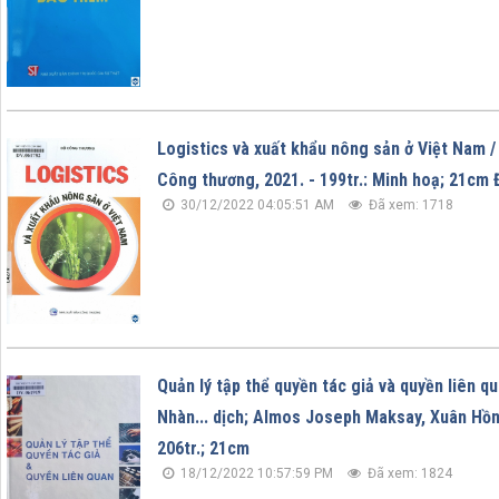
Logistics và xuất khẩu nông sản ở Việt Nam /
Công thương, 2021. - 199tr.: Minh hoạ; 21cm
30/12/2022 04:05:51 AM
Đã xem: 1718
Quản lý tập thể quyền tác giả và quyền liên q
Nhàn... dịch; Almos Joseph Maksay, Xuân Hồng 
206tr.; 21cm
18/12/2022 10:57:59 PM
Đã xem: 1824