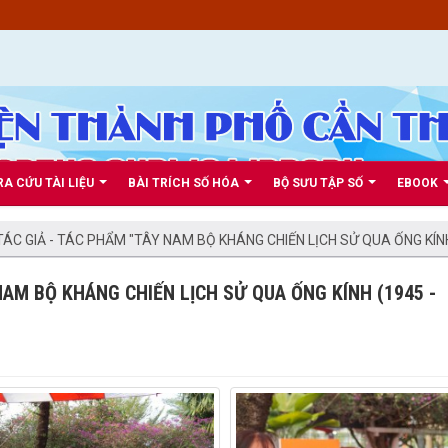
RA CỨU TÀI LIỆU
BÀI TRÍCH SỐ HÓA
BỘ SƯU TẬP SỐ
EBOOK
TÁC GIẢ - TÁC PHẨM "TÂY NAM BỘ KHÁNG CHIẾN LỊCH SỬ QUA ỐNG KÍNH 
NAM BỘ KHÁNG CHIẾN LỊCH SỬ QUA ỐNG KÍNH (1945 -