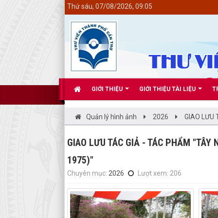
<
Thứ sáu, 07/08/2026, 09:05
GIỚI THIỆU
GIỚI THIỆU TÀI LIỆU
T
Quản lý hình ảnh
2026
GIAO LƯU 
GIAO LƯU TÁC GIẢ - TÁC PHẨM "TÂY 
1975)"
Chuyên mục:
2026
Lượt xem: 206