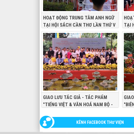
HOẠT ĐỘNG TRUNG TÂM ANH NGỮ
HOẠ
TẠI HỘI SÁCH CẦN THƠ LẦN THỨ V
TẠI 
NĂM 2026
NĂM 
GIAO LƯU TÁC GIẢ - TÁC PHẨM
GIAO
"TIẾNG VIỆT & VĂN HOÁ NAM BỘ -
"BIÊ
MỘT GÓC NHÌN" - TS TĂNG TẤN
CẦN 
LỘC
KÊNH FACEBOOK THƯ VIỆN