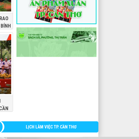
TRAO
 BÍNH
ẦN
M
 CẦN
LỊCH LÀM VIỆC TP. CẦN THƠ