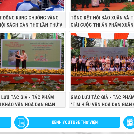
T ĐỘNG RUNG CHUÔNG VÀNG
TỔNG KẾT HỘI BÁO XUÂN VÀ 
HỘI SÁCH CẦN THƠ LẦN THỨ V
GIẢI CUỘC THI ẤN PHẨM XUÂN
2026
NGỌ NĂM 2026 THÀNH PHỐ C
THƠ
 LƯU TÁC GIẢ - TÁC PHẨM
GIAO LƯU TÁC GIẢ - TÁC PHẨ
N KHẢO VĂN HOÁ DÂN GIAN
"TÌM HIỂU VĂN HOÁ DÂN GIAN
THƠ" - THS. THÁI NGỌC ANH
THƠ TRONG MIỀN DI SẢN" -
TRƯƠNG TÀI LINH
KÊNH YOUTUBE THƯ VIỆN