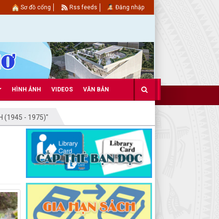
Sơ đồ cổng
Rss feeds
Đăng nhập
HÌNH ẢNH
VIDEOS
VĂN BẢN
(1945 - 1975)"